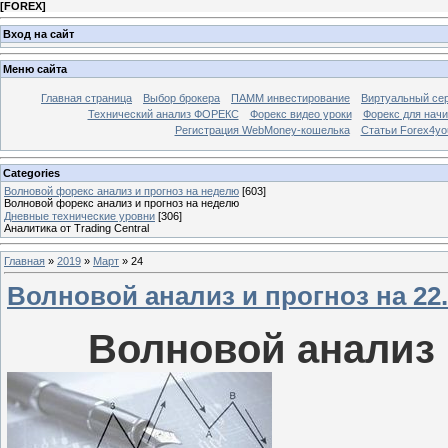
[
FOREX
]
Вход на сайт
Меню сайта
Главная страница
Выбор брокера
ПАММ инвестирование
Виртуальный сер
Технический анализ ФОРЕКС
Форекс видео уроки
Форекс для нач
Регистрация WebMoney-кошелька
Статьи Forex4yo
Categories
Волновой форекс анализ и прогноз на неделю
[603]
Волновой форекс анализ и прогноз на неделю
Дневные технические уровни
[306]
Аналитика от Trading Central
Главная
»
2019
»
Март
»
24
Волновой анализ и прогноз на 22.0
Волновой анализ и