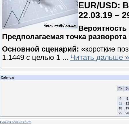
EUR/USD: В
22.03.19 – 2
Вероятность
Предполагаемая точка разворота 
Основной сценарий:
«короткие по
1.1449 с целью 1
...
Читать дальше »
Calendar
Пн
Вт
4
5
11
12
18
19
25
26
Полная версия сайта