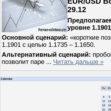
EUR/USD Во
29.12
Предполагаем
уровне 1.1901
Основной сценарий:
«короткие по
1.1901 с целью 1.1735 – 1.1650.
Альтернативный сценарий:
пробо
позволит паре
...
Читать дальше »
Calendar
Пн
Вт
4
5
11
12
18
19
25
26