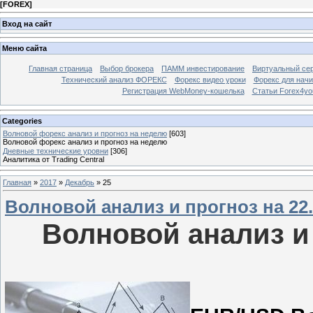
[
FOREX
]
Вход на сайт
Меню сайта
Главная страница
Выбор брокера
ПАММ инвестирование
Виртуальный сер
Технический анализ ФОРЕКС
Форекс видео уроки
Форекс для нач
Регистрация WebMoney-кошелька
Статьи Forex4yo
Categories
Волновой форекс анализ и прогноз на неделю
[603]
Волновой форекс анализ и прогноз на неделю
Дневные технические уровни
[306]
Аналитика от Trading Central
Главная
»
2017
»
Декабрь
»
25
Волновой анализ и прогноз на 22.1
Волновой анализ и 