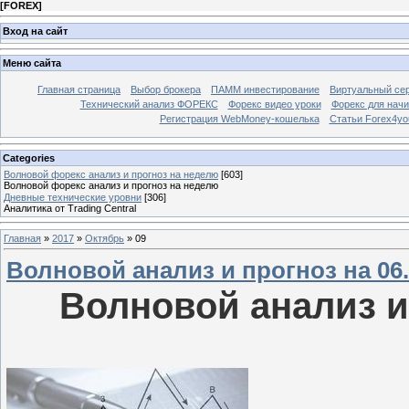
[
FOREX
]
Вход на сайт
Меню сайта
Главная страница
Выбор брокера
ПАММ инвестирование
Виртуальный сер
Технический анализ ФОРЕКС
Форекс видео уроки
Форекс для нач
Регистрация WebMoney-кошелька
Статьи Forex4yo
Categories
Волновой форекс анализ и прогноз на неделю
[603]
Волновой форекс анализ и прогноз на неделю
Дневные технические уровни
[306]
Аналитика от Trading Central
Главная
»
2017
»
Октябрь
»
09
Волновой анализ и прогноз на 06.1
Волновой анализ и 