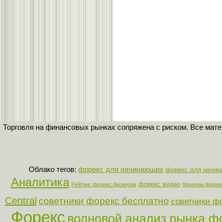
Торговля на финансовых рынках сопряжена с риском. Все мат
Облако тегов:
форекс для начинающих
форекс для начи
Аналитика
форекс видео
Рейтинг форекс брокеров
брокеры форек
Central
советники форекс бесплатно
советники ф
Форекс
волновой анализ рынка ф