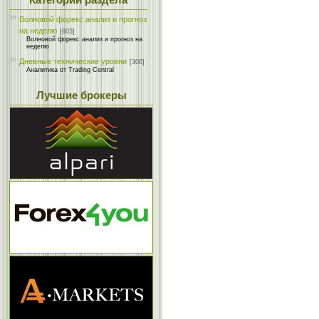
Категории раздела
Волновой форекс анализ и прогноз
на неделю
[603]
Волновой форекс анализ и прогноз на
неделю
Дневные технические уровни
[306]
Аналитика от Trading Central
Лучшие брокеры