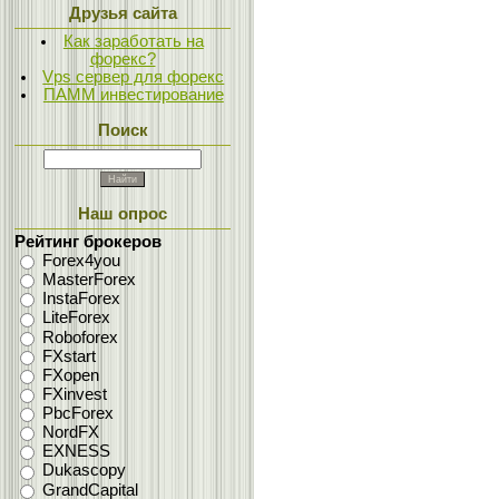
Друзья сайта
Как заработать на
форекс?
Vps сервер для форекс
ПАММ инвестирование
Поиск
Наш опрос
Рейтинг брокеров
Forex4you
MasterForex
InstaForex
LiteForex
Roboforex
FXstart
FXopen
FXinvest
PbcForex
NordFX
EXNESS
Dukascopy
GrandCapital