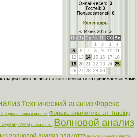
Онлайн всего:
3
Гостей:
3
Пользователей:
0
Календарь
«
Июнь 2017
»
Пн
Вт
Ср
Чт
Пт
Сб
Вс
1
2
3
4
5
6
7
8
9
10
11
12
13
14
15
16
17
18
19
20
21
22
23
24
25
26
27
28
29
30
страция сайта не несет ответственности за принимаемые Вами
нализ
Технический анализ
Форекс
Форекс аналитика от Trading
й форекс анализ и прогноз
Волновой анализ
 сервер
ПАММ
памм счета
лиз
волновой анализ эллиотта
волновой анализ элиота