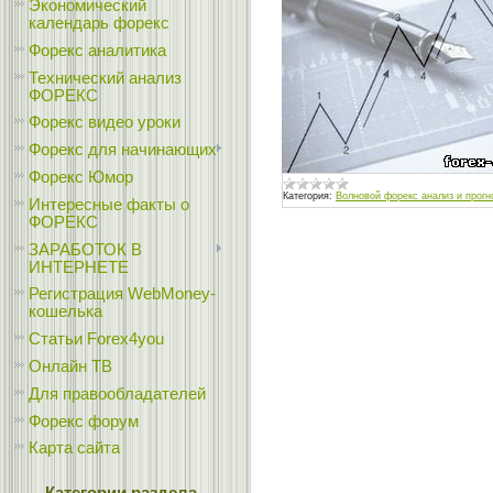
Экономический
календарь форекс
Форекс аналитика
Технический анализ
ФОРЕКС
Форекс видео уроки
Форекс для начинающих
Форекс Юмор
Категория:
Волновой форекс анализ и прогн
Интересные факты о
ФОРЕКС
ЗАРАБОТОК В
ИНТЕРНЕТЕ
Регистрация WebMoney-
кошелька
Статьи Forex4you
Онлайн ТВ
Для правообладателей
Форекс форум
Карта сайта