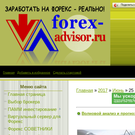
Поделить
Главная
|
Добавить в избранное
|
Сделать стартовой
Меню сайта
Главная
»
2017
»
Июнь
»
25
Главная страница
Выбор брокера
ПАММ инвестирование
Волновой анализ и прогноз 
Виртуальный сервер для
Форекс
Форекс СОВЕТНИКИ