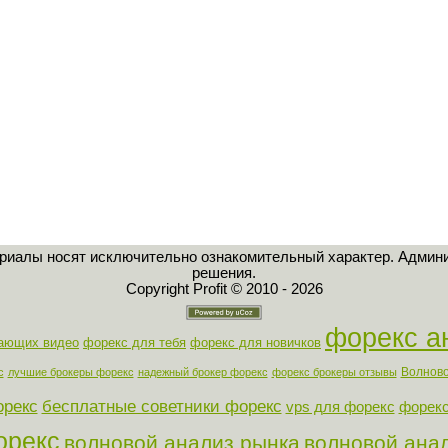
ериалы носят исключительно ознакомительный характер. Админи
решения.
Copyright Profit © 2010 - 2026
форекс а
нающих видео
форекс для тебя
форекс для новичков
Волново
с
лучшие брокеры форекс
надежный брокер форекс
форекс брокеры отзывы
орекс
бесплатные советники форекс
vps для форекс
форекс
орекс
волновой анализ рынка
волновой ана