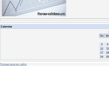
Calendar
Пн
Вт
3
4
10
11
17
18
24
25
Полная версия сайта