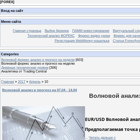
[
FOREX
]
Вход на сайт
Меню сайта
Главная страница
Выбор брокера
ПАММ инвестирование
Виртуальный сер
Технический анализ ФОРЕКС
Форекс видео уроки
Форекс для нач
Регистрация WebMoney-кошелька
Статьи Forex4yo
Categories
Волновой форекс анализ и прогноз на неделю
[603]
Волновой форекс анализ и прогноз на неделю
Дневные технические уровни
[306]
Аналитика от Trading Central
Главная
»
2017
»
Апрель
»
10
Волновой анализ и прогноз на 07.04 - 14.04
Волновой анализ 
EUR/USD Волновой анализ
Предполагаемая точка 
...
Читать дальше »