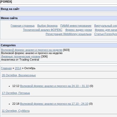
[
FOREX
]
Вход на сайт
Меню сайта
Главная страница
Выбор брокера
ПАММ инвестирование
Виртуальный сер
Технический анализ ФОРЕКС
Форекс видео уроки
Форекс для нач
Регистрация WebMoney-кошелька
Статьи Forex4yo
Categories
Волновой форекс анализ и прогноз на неделю
[603]
Волновой форекс анализ и прогноз на неделю
Дневные технические уровни
[306]
Аналитика от Trading Central
Главная
»
2014
»
Октябрь
26 Октября, Воскресенье
12:12
Волновой форекс анализ и прогноз на 24.10 – 31.10
(0)
17 Октября, Пятница
22:18
Волновой форекс анализ и прогноз на 17.10 - 24.10
(0)
11 Октября, Суббота