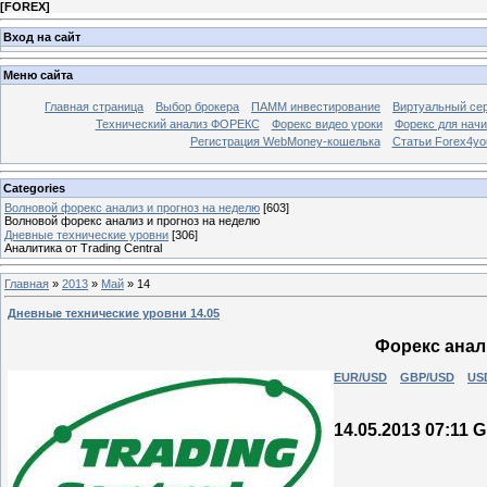
[
FOREX
]
Вход на сайт
Меню сайта
Главная страница
Выбор брокера
ПАММ инвестирование
Виртуальный сер
Технический анализ ФОРЕКС
Форекс видео уроки
Форекс для нач
Регистрация WebMoney-кошелька
Статьи Forex4yo
Categories
Волновой форекс анализ и прогноз на неделю
[603]
Волновой форекс анализ и прогноз на неделю
Дневные технические уровни
[306]
Аналитика от Trading Central
Главная
»
2013
»
Май
»
14
Дневные технические уровни 14.05
Форекс анали
EUR/USD
GBP/USD
US
14.05.2013 07:11