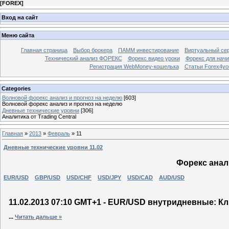
[
FOREX
]
Вход на сайт
Меню сайта
Главная страница
Выбор брокера
ПАММ инвестирование
Виртуальный сер
Технический анализ ФОРЕКС
Форекс видео уроки
Форекс для нач
Регистрация WebMoney-кошелька
Статьи Forex4yo
Categories
Волновой форекс анализ и прогноз на неделю
[603]
Волновой форекс анализ и прогноз на неделю
Дневные технические уровни
[306]
Аналитика от Trading Central
Главная
»
2013
»
Февраль
»
11
Дневные технические уровни 11.02
Форекс анали
EUR/USD
GBP/USD
USD/CHF
USD/JPY
USD/CAD
AUD/USD
11.02.2013 07:10 GMT+1 - EUR/USD внутридневные: К
...
Читать дальше »