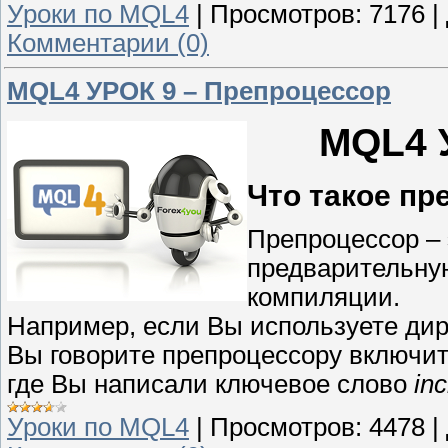
Уроки по MQL4
|
Просмотров:
7176
|
Комментарии (0)
MQL4 УРОК 9 – Препроцессор
MQL4 
Что такое пр
Препроцессор –
предварительную
компиляции.
Например, если Вы используете ди
Вы говорите препроцессору включит
где Вы написали ключевое слово
in
Уроки по MQL4
|
Просмотров:
4478
|