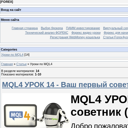
[
FOREX
]
Вход на сайт
Меню сайта
Главная страница
Выбор брокера
ПАММ инвестирование
Виртуальный сер
Технический анализ ФОРЕКС
Форекс видео уроки
Форекс для нач
Регистрация WebMoney-кошелька
Статьи Forex4yo
Categories
Уроки по MQL4
[14]
Главная
»
Статьи
» Уроки по MQL4
В разделе материалов
:
14
Показано материалов
:
1-10
MQL4 УРОК 14 - Ваш первый совет
MQL4 УРО
советник
(
Добро пожаловат