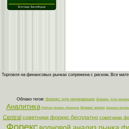
Торговля на финансовых рынках сопряжена с риском. Все мат
Облако тегов:
форекс для начинающих
форекс для начи
Аналитика
форекс видео
Рейтинг форекс брокеров
брокеры форек
Central
советники форекс бесплатно
советники ф
Форекс
волновой анализ рынка ф