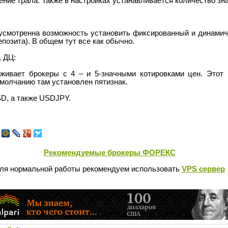
ение трала. Также в настройках устанавливается количество зна
смотренна возможность установить фиксированный и динамич
епозита). В общем тут все как обычно.
 ДЦ:
ивает брокеры с 4 – и 5-значными котировками цен. Этот 
умолчанию там установлен пятизнак.
, а также USDJPY.
Рекомендуемые брокеры ФОРЕКС
ля нормальной работы рекомендуем использовать
VPS сервер