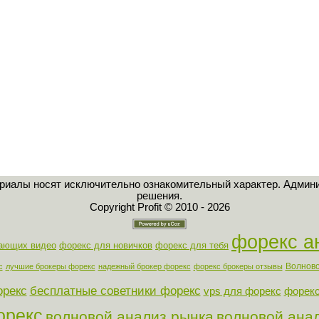
ериалы носят исключительно ознакомительный характер. Админи
решения.
Copyright Profit © 2010 - 2026
форекс а
нающих видео
форекс для новичков
форекс для тебя
Волново
с
лучшие брокеры форекс
надежный брокер форекс
форекс брокеры отзывы
орекс
бесплатные советники форекс
vps для форекс
форекс
орекс
волновой анализ рынка
волновой ана