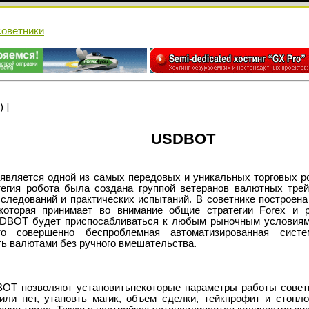
cоветники
 ]
USDBOT
ется одной из самых передовых и уникальных торговых ро
тегия робота была создана группой ветеранов валютных трей
следований и практических испытаний. В советнике построена
 которая принимает во внимание общие стратегии Forex и 
DBOT будет приспосабливаться к любым рыночным условиям
 совершенно беспроблемная автоматизированная систем
ь валютами без ручного вмешательства.
OT позволяют установитьнекоторые параметры работы советн
ли нет, утановть магик, объем сделки, тейкпрофит и стопл