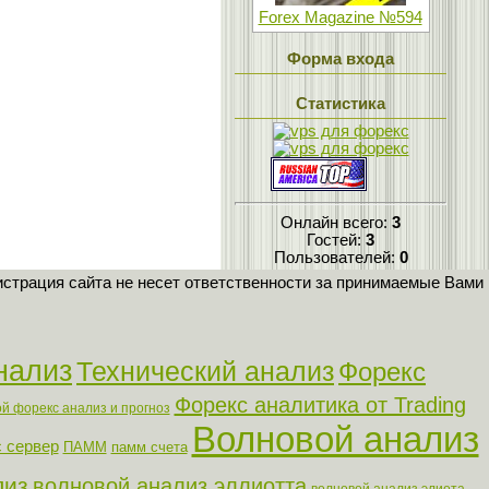
Forex Magazine №594
Форма входа
Статистика
Онлайн всего:
3
Гостей:
3
Пользователей:
0
страция сайта не несет ответственности за принимаемые Вами
нализ
Технический анализ
Форекс
Форекс аналитика от Trading
й форекс анализ и прогноз
Волновой анализ
 сервер
ПАММ
памм счета
лиз
волновой анализ эллиотта