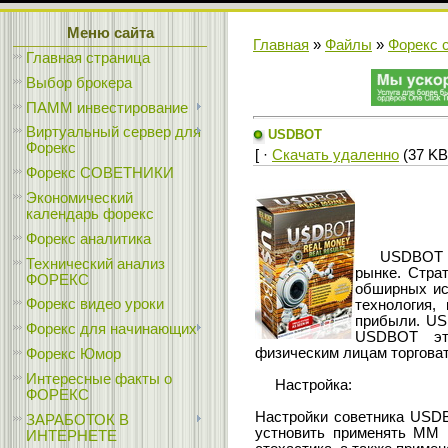
Меню сайта
Главная
»
Файлы
»
Форекс 
Главная страница
Выбор брокера
ПАММ инвестирование
Виртуальный сервер для
USDBOT
Форекс
[ ·
Скачать удаленно
(37 KB)
Форекс СОВЕТНИКИ
Экономический
календарь форекс
Форекс аналитика
USDBOT явля
Технический анализ
рынке. Стра
ФОРЕКС
обширных ис
Форекс видео уроки
технология,
прибыли. US
Форекс для начинающих
USDBOT это
физическим лицам торговат
Форекс Юмор
Интересные факты о
Настройка:
ФОРЕКС
Настройки советника USDB
ЗАРАБОТОК В
устновить применять ММ и
ИНТЕРНЕТЕ