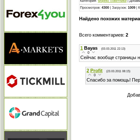
Категория
:
Форекс cоветники
|
Добав
Просмотров
:
4300
|
Загрузок
:
1009
|
Найдено похожих материа
Всего комментариев
:
2
1
Bayas
(03.03.2011 22:13)
0
Сейчас вообще страницы н
2
Profit
(23.03.2011 08:15)
0
Спасибо за помощь! Пе
Добав