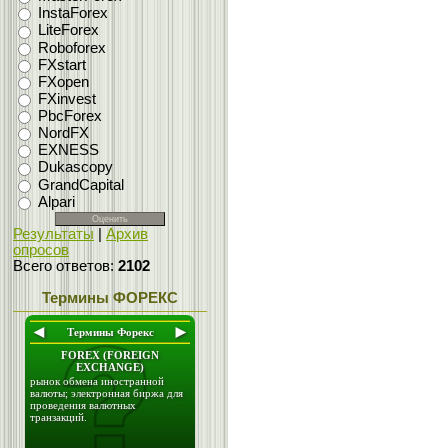
InstaForex
LiteForex
Roboforex
FXstart
FXopen
FXinvest
PbcForex
NordFX
EXNESS
Dukascopy
GrandCapital
Alpari
Результаты
|
Архив
опросов
Всего ответов:
2102
Термины ФОРЕКС