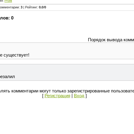
ил
:
Profit
Комментарии
:
3
|
Рейтинг
:
0.0
/
0
лов:
0
Порядок вывода комм
е существует!
резалил
лять комментарии могут только зарегистрированные пользоват
[
Регистрация
|
Вход
]