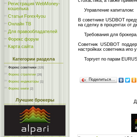
стохастика, а также примен
Регистрация WebMoney-
кошелька
Управление капиталом:
Статьи Forex4you
В советнике USDBOT преду
Онлайн ТВ
на сделку в процентах от д
Для правообладателей
Требования для брокера,
Форекс форум
Советник USDBOT поддерж
Карта сайта
настройках советника ипо 
Категории раздела
Торгует по парам EURUSD
Форекс cоветники
[326]
Форекс стратегии
[26]
Поделиться…
Форекс индикаторы
[1]
Форекс книги
[2]
Лучшие брокеры
Д