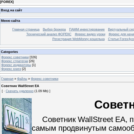
[
FOREX
]
Вход на сайт
Меню сайта
Главная страница
Выбор брокера
ПАММ инвестирование
Виртуальный сер
Технический анализ ФОРЕКС
Форекс видео уроки
Форекс для нач
Регистрация WebMoney-кошелька
Статьи Forex4yo
Categories
Форекс cоветники
[326]
Форекс стратегии
[26]
Форекс индикаторы
[1]
Форекс книги
[2]
Главная
»
Файлы
»
Форекс cоветники
Советник WallStreet EA
[ ·
Скачать удаленно
(1.09 Mb) ]
Советн
Советник WallStreet EA, п
самым продвинутым самооб