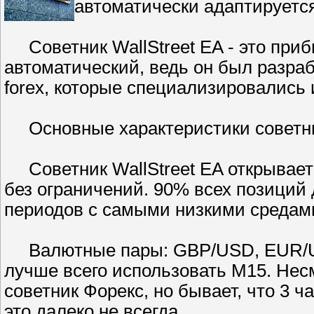
автоматически адаптируетс
Советник WallStreet EA - это приб
автоматический, ведь он был разра
forex, которые специализировались 
Основные характеристики советник
Советник WallStreet EA открывает с
без ограничений. 90% всех позиций 
периодов с самыми низкими средам
Валютные пары: GBP/USD, EUR/U
лучше всего использовать М15. Несм
советник Форекс, но бывает, что 3 ч
это далеко не всегда.