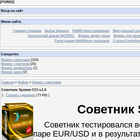
[
FOREX
]
Вход на сайт
Меню сайта
Главная страница
Выбор брокера
ПАММ инвестирование
Виртуальный сер
Технический анализ ФОРЕКС
Форекс видео уроки
Форекс для нач
Регистрация WebMoney-кошелька
Статьи Forex4yo
Categories
Форекс cоветники
[326]
Форекс стратегии
[26]
Форекс индикаторы
[1]
Форекс книги
[2]
Главная
»
Файлы
»
Форекс cоветники
Советник System-CCI v.1.0
[ ·
Скачать удаленно
(73 KB) ]
Советник
Советник тестировался во
паре EUR/USD и в результа