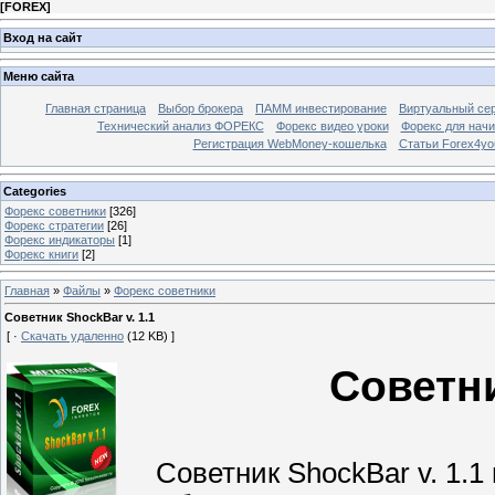
[
FOREX
]
Вход на сайт
Меню сайта
Главная страница
Выбор брокера
ПАММ инвестирование
Виртуальный сер
Технический анализ ФОРЕКС
Форекс видео уроки
Форекс для нач
Регистрация WebMoney-кошелька
Статьи Forex4yo
Categories
Форекс cоветники
[326]
Форекс стратегии
[26]
Форекс индикаторы
[1]
Форекс книги
[2]
Главная
»
Файлы
»
Форекс cоветники
Советник ShockBar v. 1.1
[ ·
Скачать удаленно
(12 KB) ]
Советни
Советник ShockBar v. 1.1 