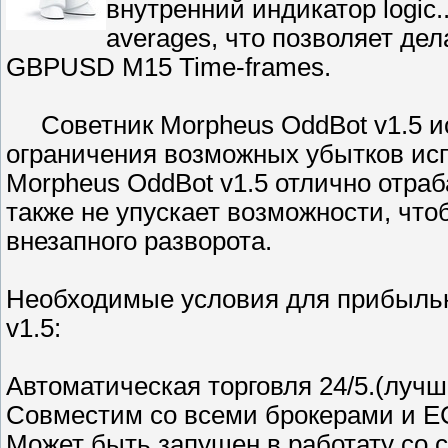
внутренний индикатор logic..
averages, что позволяет де
GBPUSD М15 Time-frames.
Советник Morpheus OddBot v1.5 ис
ограничения возможных убытков исп
Morpheus OddBot v1.5 отлично отра
также не упускает возможности, чт
внезапного разворота.
Необходимые условия для прибыльн
v1.5:
Автоматическая торговля 24/5.(луч
Совместим со всеми брокерами и 
Может быть запущен в работату со сч