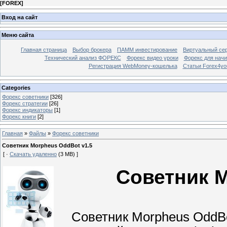
[
FOREX
]
Вход на сайт
Меню сайта
Главная страница
Выбор брокера
ПАММ инвестирование
Виртуальный сер
Технический анализ ФОРЕКС
Форекс видео уроки
Форекс для нач
Регистрация WebMoney-кошелька
Статьи Forex4yo
Categories
Форекс cоветники
[326]
Форекс стратегии
[26]
Форекс индикаторы
[1]
Форекс книги
[2]
Главная
»
Файлы
»
Форекс cоветники
Советник Morpheus OddBot v1.5
[ ·
Скачать удаленно
(3 MB) ]
Советник M
Советник Morpheus OddBot