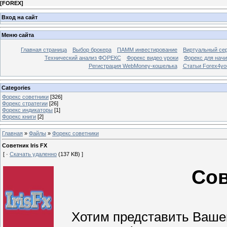
[
FOREX
]
Вход на сайт
Меню сайта
Главная страница
Выбор брокера
ПАММ инвестирование
Виртуальный сер
Технический анализ ФОРЕКС
Форекс видео уроки
Форекс для нач
Регистрация WebMoney-кошелька
Статьи Forex4yo
Categories
Форекс cоветники
[326]
Форекс стратегии
[26]
Форекс индикаторы
[1]
Форекс книги
[2]
Главная
»
Файлы
»
Форекс cоветники
Советник Iris FX
[ ·
Скачать удаленно
(137 KB) ]
Сов
Хотим представить Вашему