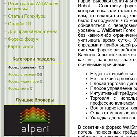
парах. Высокая волатильнос
Регистрация WebMoney-
Robot ... Советнику форе
кошелька
которые показали только м
вам, что находится под кап
Статьи Forex4you
было бы подумать, что можн
Онлайн ТВ
обновляться с передовым
уровень ... WallStreet For
Для правообладателей
без каких-либо ограничени
Форекс форум
учитывать время суток. 9
спредами и наибольшей ры
Карта сайта
система форекс разработа
Валютный рынок является 
Категории раздела
как вы, наверное, знает
основными причинами:
Форекс cоветники
[326]
Недостаточный опыт.
Форекс стратегии
[26]
Нет четкой торговой п
Форекс индикаторы
[1]
Плохая торговая дис
Плохое управление р
Форекс книги
[2]
Интуитивный трейдинг
Торговля с исполь
Лучшие брокеры
профессионализмом.
Волюнтаристская торг
Отказ от использован
Укладка дополнитель
В советнике форекс WallS
потерь, понесенных трейде