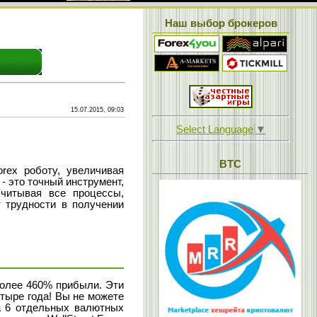
Наш выбор брокеров
15.07.2015, 09:03
Select Language
▼
BTC
orex роботу, увеличивая
- это точный инструмент,
читывая все процессы,
 трудности в получении
 более 460% прибыли. Эти
тыре года! Вы не можете
 на 6 отдельных валютных