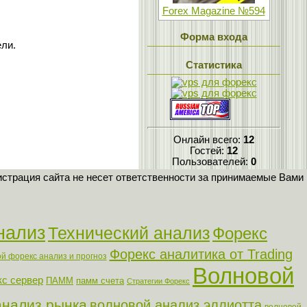
Forex Magazine №594
Форма входа
ели.
Статистика
Онлайн всего:
12
Гостей:
12
Пользователей:
0
страция сайта не несет ответственности за принимаемые Вами
нализ
Технический анализ
Форекс
Форекс аналитика от Trading
й форекс анализ и прогноз
Волновой
с сервер
ПАММ
памм счета
Стратегии Форекс
анализ рынка
волновой анализ эллиотта