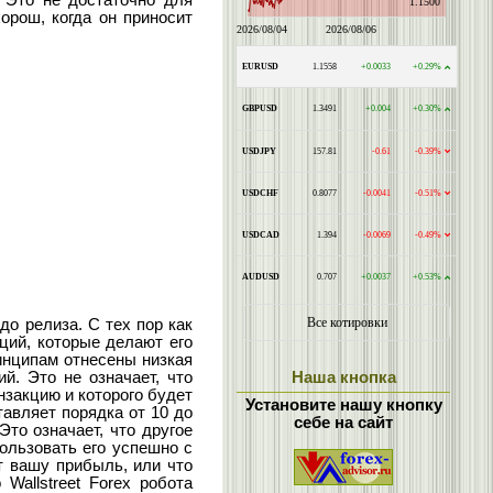
. Это не достаточно для
орош, когда он приносит
до релиза. С тех пор как
ций, которые делают его
инципам отнесены низкая
Наша кнопка
й. Это не означает, что
анзакцию и которого будет
Установите нашу кнопку
тавляет порядка от 10 до
себе на сайт
Это означает, что другое
ользовать его успешно с
т вашу прибыль, или что
Wallstreet Forex робота