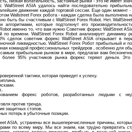
ть, низкая волатильность, застойные рынки - это не имеет знач
кс WallStreet ASIA удалось найти последовательно прибыль
алейшее движение каждой торговой сессии. Еще один момент -
отом Wallstreet Forex робота - каждая сделка была выполнена 
о быть бы счастливым с WallStreet Forex Robot. Нет. WallStree
и алгоритмами, которые подтолкнут его производительнос
ex Robot именно то, что вам нужно Советник форекс WallStreet AS
й по времени. WallStreet Forex Robot анализирует динамику 
0% сделок советник форекс WallStreet ASIA открывает в пе
ночной ликвидностью. WallStreet Forex Робот прибыльный и п
нная командой профессиональных трейдеров , особенно для об
самым прибыльным рынком в мире, предлагая вам бесконечны
е, более 95% участников рынка форекс теряют деньги. Это
роверенной тактики, которая приведет к успеху.
циплина.
исками.
..
зованием форекс роботов, разработанных людьми с не
овля против тренда.
ия защитных стопов.
ных потерь в убыточные позиции.
treet ASIA, устранены все вышеперечисленные причины, котор
рами по всему миру. Мы все знаем, как трудно превратить ст