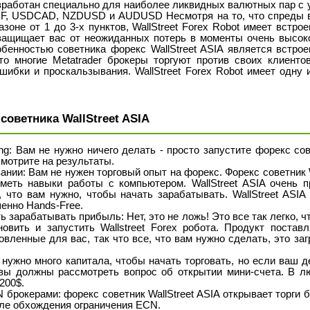
азработан специально для наиболее ликвидных валютных пар с
 USDCAD, NZDUSD и AUDUSD Несмотря на то, что спреды в 
азоне от 1 до 3-х пунктов, WallStreet Forex Robot имеет встр
 защищает вас от неожиданных потерь в моменты очень высок
бенностью советника форекс WallStreet ASIA является встро
то многие Metatrader брокеры торгуют против своих клиенто
ошибки и проскальзывания. WallStreet Forex Robot имеет одну
оветника WallStreet ASIA
ng: Вам не нужно ничего делать - просто запустите форекс сове
смотрите на результаты.
ании: Вам не нужен торговый опыт на форекс. Форекс советник Wa
меть навыки работы с компьютером. WallStreet ASIA очень п
, что вам нужно, чтобы начать зарабатывать. WallStreet ASIA
шенно Hands-Free.
ь зарабатывать прибыль: Нет, это не ложь! Это все так легко, ч
новить и запустить Wallstreet Forex робота. Продукт постав
вленные для вас, так что все, что вам нужно сделать, это загр
 нужно много капитала, чтобы начать торговать, но если ваш 
вы должны рассмотреть вопрос об открытии мини-счета. В л
200$.
брокерами: форекс советник WallStreet ASIA открывает торги бе
сле обхождения ограничения ECN.