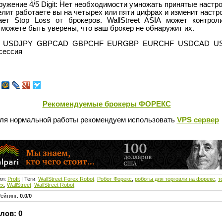
ужение 4/5 Digit: Нет необходимости умножать принятые настройк
лит работаете вы на четырех или пяти цифрах и изменит настро
ает Stop Loss от брокеров. WallStreet ASIA может контрол
ы можете быть уверены, что ваш брокер не обнаружит их.
D USDJPY GBPCAD GBPCHF EURGBP EURCHF USDCAD US
 сессия
Рекомендуемые брокеры ФОРЕКС
ля нормальной работы рекомендуем использовать
VPS сервер
ил
:
Profit
|
Теги
:
WallStreet Forex Robot
,
Робот Форекс
,
роботы для торговли на форекс
,
т
ex
,
WallStreet
,
WallStreet Robot
ейтинг
:
0.0
/
0
лов:
0