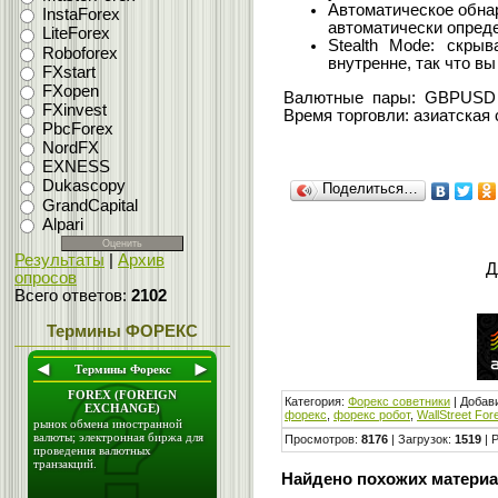
Автоматическое обнар
InstaForex
автоматически опреде
LiteForex
Stealth Mode: скрыв
Roboforex
внутренне, так что в
FXstart
FXopen
Валютные пары: GBPUS
FXinvest
Время торговли: азиатская
PbcForex
NordFX
EXNESS
Dukascopy
Поделиться…
GrandCapital
Alpari
Результаты
|
Архив
Д
опросов
Всего ответов:
2102
Термины ФОРЕКС
Категория
:
Форекс cоветники
|
Добав
форекс
,
форекс робот
,
WallStreet For
Просмотров
:
8176
|
Загрузок
:
1519
|
Р
Найдено похожих материа