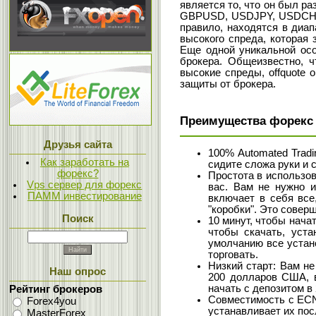
является то, что он был р
GBPUSD, USDJPY, USDCHF,
правило, находятся в диап
высокого спреда, которая
Еще одной уникальной осо
брокера. Общеизвестно, ч
высокие спреды, offquote 
защиты от брокера.
Преимущества форекс с
Друзья сайта
100% Automated Tradi
Как заработать на
сидите сложа руки и 
форекс?
Простота в использов
Vps сервер для форекс
вас. Вам не нужно и
ПАММ инвестирование
включает в себя все
"коробки". Это совер
Поиск
10 минут, чтобы начат
чтобы скачать, уста
умолчанию все устано
торговать.
Низкий старт: Вам не
Наш опрос
200 долларов США, 
начать с депозитом в 
Рейтинг брокеров
Совместимость с ECN 
Forex4you
устанавливает их по
MasterForex