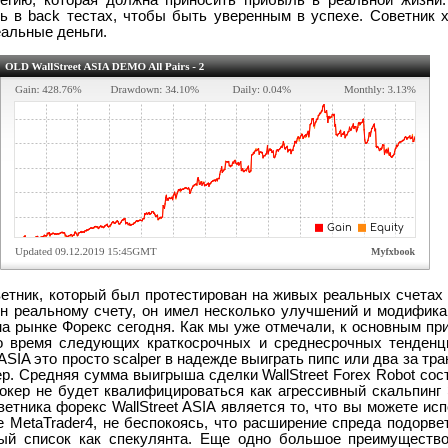
тегию, которая должна приносить прибыль в реальной жизни
ь в back тестах, чтобы быть уверенным в успехе. Советник х
альные деньги.
оветник, который был протестирован на живых реальных счетах 
н реальному счету, он имел несколько улучшений и модифика
а рынке Форекс сегодня. Как мы уже отмечали, к основным пр
о время следующих краткосрочных и среднесрочных тенденци
 ASIA это просто scalper в надежде выиграть пипс или два за тр
р. Средняя сумма выигрыша сделки WallStreet Forex Robot сос
рокер не будет квалифицироваться как агрессивный скальпинг 
тника форекс WallStreet ASIA является то, что вы можете исп
 MetaTrader4, не беспокоясь, что расширение спреда подорве
ый список как спекулянта. Еще одно большое преимущество 