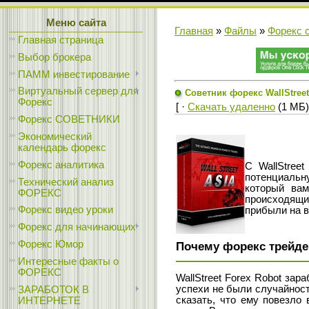
Меню сайта
Главная
»
Файлы
»
Форекс 
Главная страница
Выбор брокера
ПАММ инвестирование
Виртуальный сервер для
Советник форекс WallStree
Форекс
[ ·
Скачать удаленно
(1 МБ)
Форекс СОВЕТНИКИ
Экономический
календарь форекс
Форекс аналитика
С WallStree
потенциальну
Технический анализ
который вам
ФОРЕКС
происходящи
Форекс видео уроки
прибыли на 
Форекс для начинающих
Форекс Юмор
Почему форекс трейде
Интересные факты о
ФОРЕКС
WallStreet Forex Robot за
успехи не были случайност
ЗАРАБОТОК В
сказать, что ему повезло 
ИНТЕРНЕТЕ