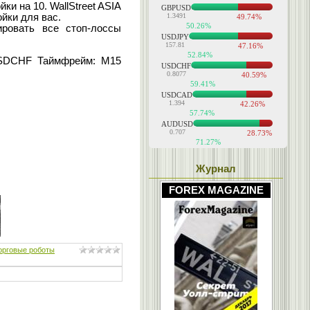
и на 10. WallStreet ASIA
йки для вас.
ировать все стоп-лоссы
DCHF Таймфрейм: M15
Журнал
FOREX MAGAZINE
орговые роботы