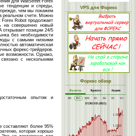
ения для WallStreet Forex
ные тенденции и спреды,
VPS для Форекс
 прежде, чем мы покажем
на реальном счете. Можно
t Forex Robot продолжает
ть на совершенно новый
IA открывает позиции 24/5
рынка без необходимости
риоды с самыми низкими
олностью автоматическая
ычных форекс-трейдеров.
е возможности. Однако,
 связано с несколькими
Форекс обзор
достаточным опытом и
ые составляют более 95%
ратегию, которая хорошо