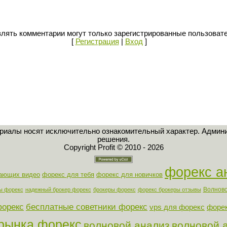
лять комментарии могут только зарегистрированные пользоват
[
Регистрация
|
Вход
]
ериалы носят исключительно ознакомительный характер. Админи
решения.
Copyright Profit © 2010 - 2026
форекс а
нающих видео
форекс для тебя
форекс для новичков
Волново
ы форекс
надежный брокер форекс
брокеры форекс
форекс брокеры отзывы
форекс
бесплатные советники форекс
vps для форекс
форек
 рынка форекс
волновой анализ
волновой 