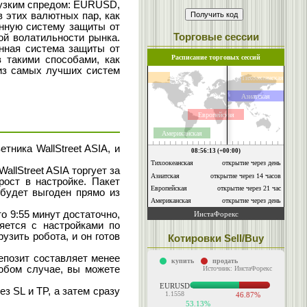
 узким спредом: EURUSD,
этих валютных пар, как
оенную систему защиты от
Торговые сессии
ой волатильности рынка.
енная система защиты от
в такими способами, как
 из самых лучших систем
тника WallStreet ASIA, и
llStreet ASIA торгует за
рост в настройке. Пакет
 будет выгоден прямо из
то 9:55 минут достаточно,
ляется с настройками по
узить робота, и он готов
Котировки Sell/Buy
депозит составляет менее
юбом случае, вы можете
з SL и TP, а затем сразу