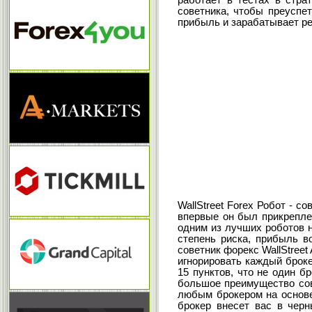
работает в тестах в стра
советника, чтобы преуспет
прибыль и зарабатывает ре
WallStreet Forex Робот - с
впервые он был прикрепле
одним из лучших роботов н
степень риска, прибыль в
советник форекс WallStreet
игнорировать каждый броке
15 пунктов, что не один б
большое преимущество сове
любым брокером на основе
брокер внесет вас в черн