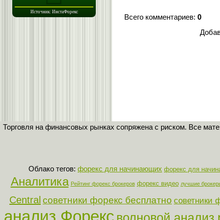
Всего комментариев
:
0
Добав
Торговля на финансовых рынках сопряжена с риском. Все мат
Облако тегов:
форекс для начинающих
форекс для начи
Аналитика
форекс видео
Рейтинг форекс брокеров
лучшие брокер
Central
советники форекс бесплатно
советники 
анализ Форекс
волновой анализ