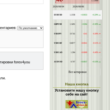
ентариев:
тировки forex4you
ели.
Наша кнопка
Установите нашу кнопку
себе на сайт