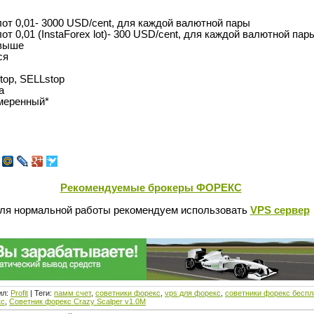
от 0,01- 3000 USD/cent, для каждой валютной пары
т 0,01 (InstaForex lot)- 300 USD/cent, для каждой валютной пар
 выше
ся
top, SELLstop
а
умеренный*
Рекомендуемые брокеры ФОРЕКС
ля нормальной работы рекомендуем использовать
VPS сервер
ил
:
Profit
|
Теги
:
памм счет
,
советники форекс
,
vps для форекс
,
советники форекс беспл
кс
,
Советник форекс Crazy Scalper v1.0M