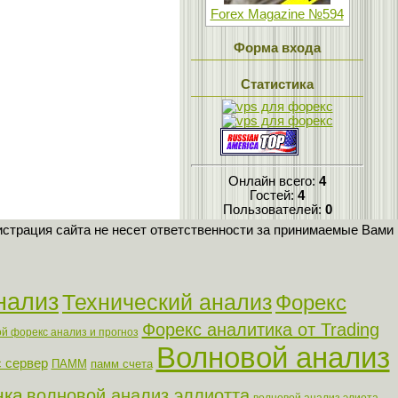
Forex Magazine №594
Форма входа
Статистика
Онлайн всего:
4
Гостей:
4
Пользователей:
0
страция сайта не несет ответственности за принимаемые Вами
нализ
Технический анализ
Форекс
Форекс аналитика от Trading
й форекс анализ и прогноз
Волновой анализ
 сервер
ПАММ
памм счета
нка
волновой анализ эллиотта