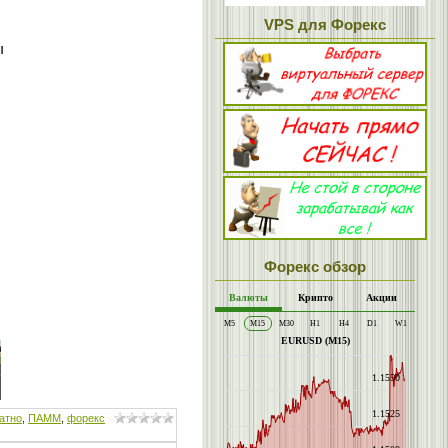
VPS для Форекс
ы
Форекс обзор
атно
,
ПАММ
,
форекс