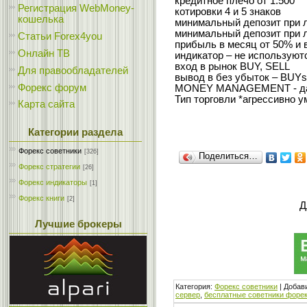
кредитное плечо от 1:500
Регистрация WebMoney-
котировки 4 и 5 знаков
кошелька
минимальный депозит при л
минимальный депозит при ло
Статьи Forex4you
прибыль в месяц от 50% и
Онлайн ТВ
индикатор – не используют
вход в рынок BUY, SELL
Для правообладателей
вывод в без убыток – BUYs
Форекс форум
MONEY MANAGEMENT - д
Тип торговли *агрессивно 
Карта сайта
Категории раздела
Форекс cоветники
[326]
Поделиться…
Форекс стратегии
[26]
Форекс индикаторы
[1]
Форекс книги
[2]
Д
Лучшие брокеры
Категория
:
Форекс cоветники
|
Добав
сервер
,
бесплатные советники форе