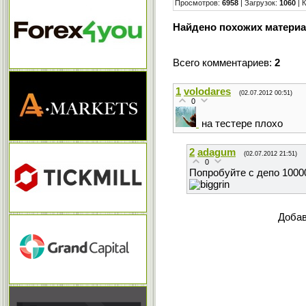
Просмотров
:
6958
|
Загрузок
:
1060
|
Найдено похожих материа
Всего комментариев
:
2
1
volodares
(02.07.2012 00:51)
0
на тестере плохо
2
adagum
(02.07.2012 21:51)
0
Попробуйте с депо 10000
Добав