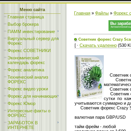
Меню сайта
Главная
»
Файлы
»
Форекс 
Главная страница
Выбор брокера
ПАММ инвестирование
Виртуальный сервер для
Советник форекс Crazy Sca
Форекс
[ ·
Скачать удаленно
(530 KB
Форекс СОВЕТНИКИ
Экономический
календарь форекс
Форекс аналитика
Советник фо
Технический анализ
Советник фо
ФОРЕКС
математичес
Форекс видео уроки
Советник фор
Советник фор
Форекс для начинающих
сутки по ка
учитываются суммарно и дл
Форекс Юмор
Советник форекс Crazy Sc
Интересные факты о
ФОРЕКС
валютная пара GBP/USD
ЗАРАБОТОК В
тайм фрейм - любой
ИНТЕРНЕТЕ