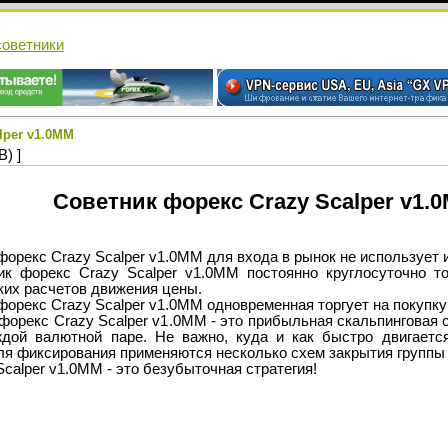
cоветники
lper v1.0MM
) ]
Советник форекс Crazy Scalper v1.
рекс Crazy Scalper v1.0MM для входа в рынок не использует 
рекс Crazy Scalper v1.0MM постоянно круглосуточно тор
ких расчетов движения цены.
екс Crazy Scalper v1.0MM одновременная торгует на покупку 
екс Crazy Scalper v1.0MM - это прибыльная скальпинговая ст
ждой валютной паре. Не важно, куда и как быстро двигается
я фиксирования применяются несколько схем закрытия группы 
alper v1.0MM - это безубыточная стратегия!