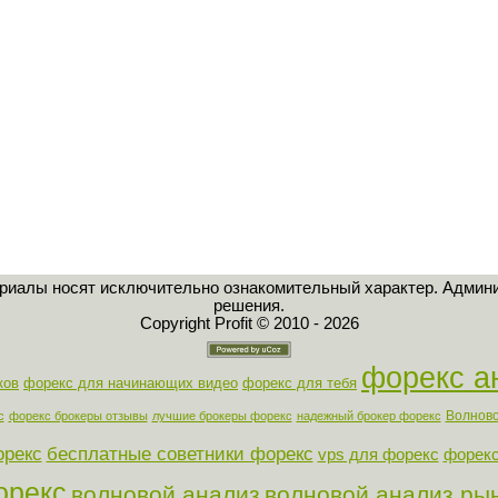
ериалы носят исключительно ознакомительный характер. Админи
решения.
Copyright Profit © 2010 - 2026
форекс а
ков
форекс для начинающих видео
форекс для тебя
Волново
с
форекс брокеры отзывы
лучшие брокеры форекс
надежный брокер форекс
орекс
бесплатные советники форекс
vps для форекс
форекс
орекс
волновой анализ
волновой анализ ры