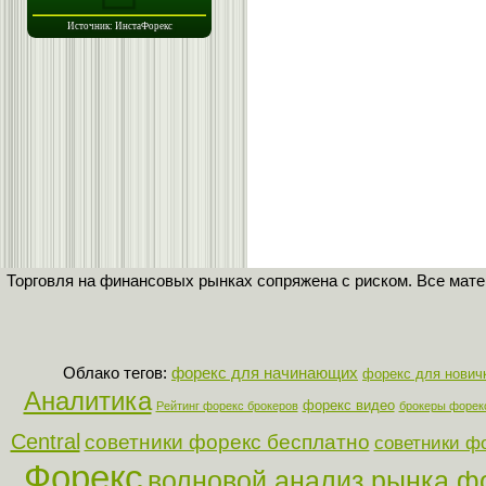
Торговля на финансовых рынках сопряжена с риском. Все мат
Облако тегов:
форекс для начинающих
форекс для нович
Аналитика
форекс видео
Рейтинг форекс брокеров
брокеры форек
Central
советники форекс бесплатно
советники ф
Форекс
волновой анализ рынка ф