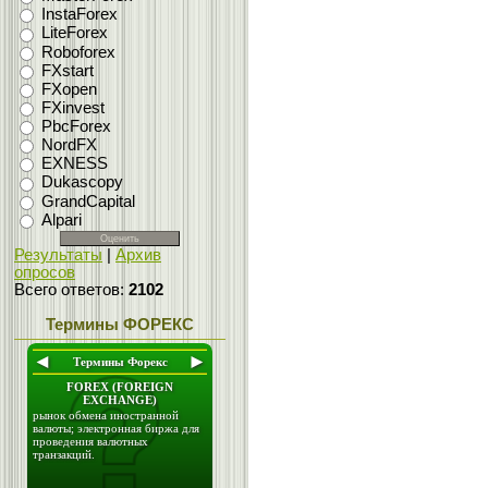
InstaForex
LiteForex
Roboforex
FXstart
FXopen
FXinvest
PbcForex
NordFX
EXNESS
Dukascopy
GrandCapital
Alpari
Результаты
|
Архив
опросов
Всего ответов:
2102
Термины ФОРЕКС