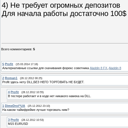
4) Не требует огромных депозитов
Для начала работы достаточно 100$ 
Всего комментариев
:
5
5
Profit
(15.03.2014 17:16)
Альтернативные ссылки для скачивания форекс советника
Aladdin 8 FX
,
Aladdin 8
2
Roman1
(26.12.2012 00:25)
Profit здесь нету DLL,БЕЗ НЕГО ТОРГОВАТЬ НЕ БУДЕТ.
4
Profit
(28.12.2012 10:55)
В тестере работает и в коде нет никакого намека на DLL.
1
DimeDrol^UA
(25.12.2012 23:10)
На каком таймфрейме лучше торговать ним?
3
Profit
(28.12.2012 10:53)
М15 EURUSD