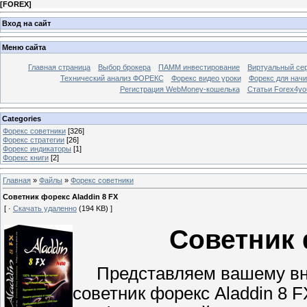
[
FOREX
]
Вход на сайт
Меню сайта
Главная страница
Выбор брокера
ПАММ инвестирование
Виртуальный сер
Технический анализ ФОРЕКС
Форекс видео уроки
Форекс для нач
Регистрация WebMoney-кошелька
Статьи Forex4yo
Categories
Форекс cоветники
[326]
Форекс стратегии
[26]
Форекс индикаторы
[1]
Форекс книги
[2]
Главная
»
Файлы
»
Форекс cоветники
Советник форекс Aladdin 8 FX
[ ·
Скачать удаленно
(194 KB) ]
Советник 
Представляем вашему вни
советник форекс Aladdin 8 