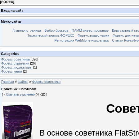
[
FOREX
]
Вход на сайт
Меню сайта
Главная страница
Выбор брокера
ПАММ инвестирование
Виртуальный сер
Технический анализ ФОРЕКС
Форекс видео уроки
Форекс для нач
Регистрация WebMoney-кошелька
Статьи Forex4yo
Categories
Форекс cоветники
[326]
Форекс стратегии
[26]
Форекс индикаторы
[1]
Форекс книги
[2]
Главная
»
Файлы
»
Форекс cоветники
Советник FlatStream
[ ·
Скачать удаленно
(4 KB) ]
Совет
В основе советника FlatStr