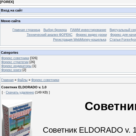
[
FOREX
]
Вход на сайт
Меню сайта
Главная страница
Выбор брокера
ПАММ инвестирование
Виртуальный сер
Технический анализ ФОРЕКС
Форекс видео уроки
Форекс для нач
Регистрация WebMoney-кошелька
Статьи Forex4yo
Categories
Форекс cоветники
[326]
Форекс стратегии
[26]
Форекс индикаторы
[1]
Форекс книги
[2]
Главная
»
Файлы
»
Форекс cоветники
Советник ELDORADO v. 1.0
[ ·
Скачать удаленно
(149 KB) ]
Советни
Советник ELDORADO v. 