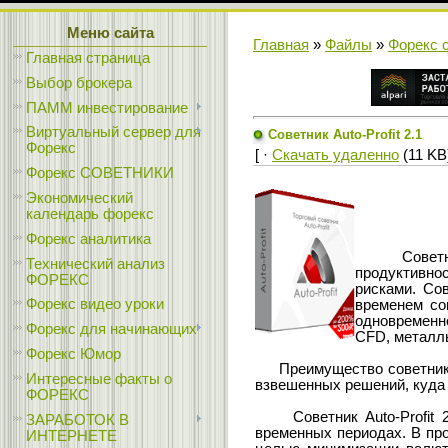
Меню сайта
Главная
»
Файлы
»
Форекс 
Главная страница
Выбор брокера
ПАММ инвестирование
Виртуальный сервер для
Советник Auto-Profit 2.1
Форекс
[ ·
Скачать удаленно
(11 KB)
Форекс СОВЕТНИКИ
Экономический
календарь форекс
Форекс аналитика
Советник A
Технический анализ
продуктивно
ФОРЕКС
рисками. Сов
Форекс видео уроки
временем со
одновременно
Форекс для начинающих
CFD, металлы
Форекс Юмор
Преимущество советника Au
Интересные факты о
взвешенных решений, куда 
ФОРЕКС
Советник Auto-Profit 2.
ЗАРАБОТОК В
временных периодах. В пр
ИНТЕРНЕТЕ