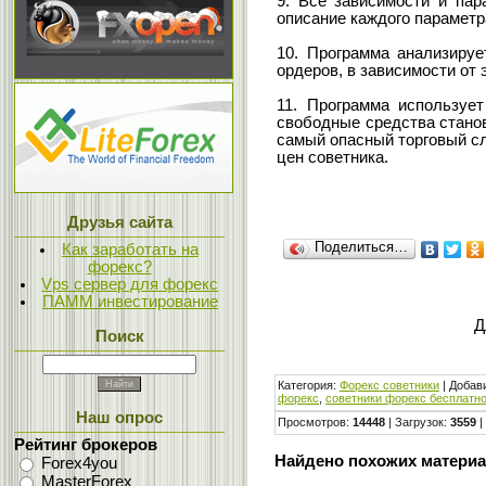
9. Все зависимости и пар
описание каждого парамет
10. Программа анализируе
ордеров, в зависимости от 
11. Программа используе
свободные средства станов
самый опасный торговый сл
цен советника.
Друзья сайта
Поделиться…
Как заработать на
форекс?
Vps сервер для форекс
ПАММ инвестирование
Д
Поиск
Категория
:
Форекс cоветники
|
Добав
форекс
,
советники форекс бесплатн
Наш опрос
Просмотров
:
14448
|
Загрузок
:
3559
|
Рейтинг брокеров
Найдено похожих материа
Forex4you
MasterForex