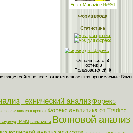
Forex Magazine №594
Форма входа
Статистика
Онлайн всего:
3
Гостей:
3
Пользователей:
0
страция сайта не несет ответственности за принимаемые Вами
нализ
Технический анализ
Форекс
Форекс аналитика от Trading
й форекс анализ и прогноз
Волновой анализ
 сервер
ПАММ
памм счета
лиз
волновой анализ эллиотта