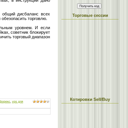
вах, в инструкции дано
и общий дисбаланс всех
Торговые сессии
ы обезопасить торговлю.
ольным уровнем. И если
ках, советник блокирует
ичить торговый диапазон
Котировки Sell/Buy
 форекс
,
vps для