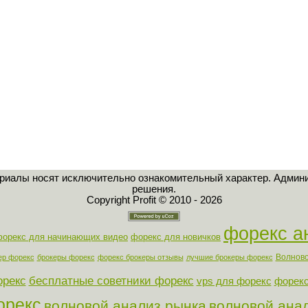
ериалы носят исключительно ознакомительный характер. Админи
решения.
Copyright Profit © 2010 - 2026
форекс а
форекс для начинающих видео
форекс для новичков
Волново
ер форекс
брокеры форекс
форекс брокеры отзывы
лучшие брокеры форекс
орекс
бесплатные советники форекс
vps для форекс
форекс
орекс
волновой анализ рынка
волновой ана