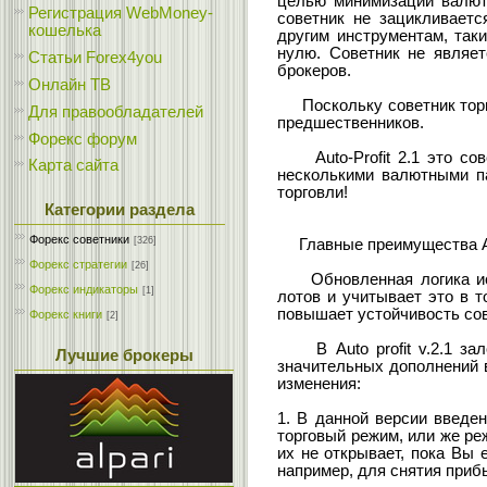
целью минимизации валютн
Регистрация WebMoney-
советник не зацикливаетс
кошелька
другим инструментам, так
нулю. Советник не являет
Статьи Forex4you
брокеров.
Онлайн ТВ
Поскольку советник торгу
Для правообладателей
предшественников.
Форекс форум
Auto-Profit 2.1 это сове
Карта сайта
несколькими валютными па
торговли!
Категории раздела
Форекс cоветники
[326]
Главные преимущества Aut
Форекс стратегии
[26]
Обновленная логика испо
Форекс индикаторы
[1]
лотов и учитывает это в 
повышает устойчивость со
Форекс книги
[2]
В Auto profit v.2.1 залож
Лучшие брокеры
значительных дополнений 
изменения:
1. В данной версии введе
торговый режим, или же реж
их не открывает, пока Вы 
например, для снятия приб