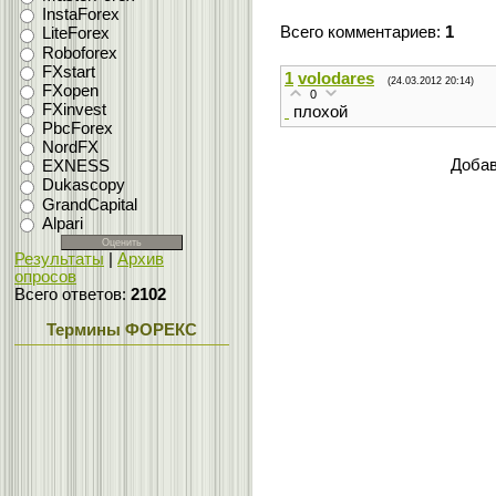
InstaForex
Всего комментариев
:
1
LiteForex
Roboforex
FXstart
1
volodares
(24.03.2012 20:14)
FXopen
0
FXinvest
плохой
PbcForex
NordFX
Добав
EXNESS
Dukascopy
GrandCapital
Alpari
Результаты
|
Архив
опросов
Всего ответов:
2102
Термины ФОРЕКС