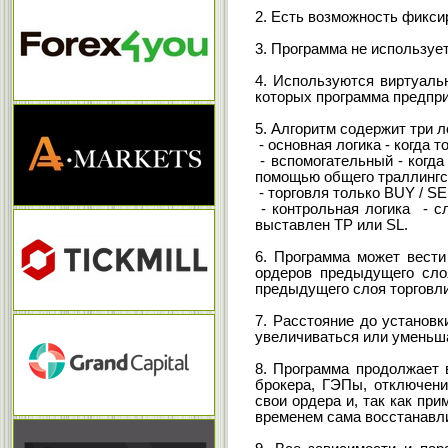
2. Есть возможность фиксир
3. Программа не используе
4. Используются виртуальн
которых программа предпри
5. Алгоритм содержит три л
- основная логика - когда т
- вспомогательный - когда
помощью общего траллингст
- торговля только BUY / S
- контрольная логика - с
выставлен ТР или SL.
6. Программа может вести
ордеров предыдущего сло
предыдущего слоя торговли
7. Расстояние до установк
увеличиваться или уменьш
8. Программа продолжает 
брокера, ГЭПы, отключени
свои ордера и, так как пр
временем сама восстанавл