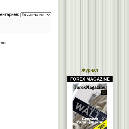
ентариев:
ели.
Журнал
FOREX MAGAZINE