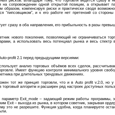
ых рисков. Благодаря тому, что торговля ведется сразу в н
я на сопровождении одной открытой позиции, а открывает п
им образом, компенсируя риски и практически сводя возможн
ся "пипсовщиком", и к его работе нет претензий со стороны
ет сразу в оба направления, его прибыльность в разы превы
тник нового поколения, позволяющий не ограничиваться тор
рами, а использовать весь потенциал рынка и весь спектр 
o-profit 2.1 перед предыдущими версиями:
льзует анализ торговых объёмов всех сделок, рассчитыв
торговле. Имеет функцию контроля минимального уровня свобо
ветника при длительных трендовых движениях.
ен тот же принцип торговли, что и в Auto profit v.2.0, но 
в торговый алгоритм и расширен ряд настроек доступных поль
н параметр Exit_mode – задающий режим работы программы, 
им Exit – выхода из рынка, в котором советник, закрывая ордер
ему это не разрешите. Функция удобна, когда планируете оста
ыли.