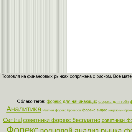
Торговля на финансовых рынках сопряжена с риском. Все мат
Облако тегов:
форекс для начинающих
форекс для тебя
Аналитика
форекс видео
Рейтинг форекс брокеров
надежный брок
Central
советники форекс бесплатно
советники ф
Форекс
волновой анализ рынка ф