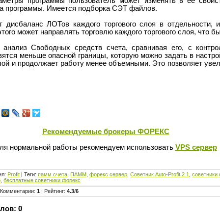
аметры программы пользователь может изменять в её свойст
ра программы. Имеется подборка СЭТ файлов.
т дисбаланс ЛОТов каждого торгового слоя в отдельности, 
этого может направлять торговлю каждого торгового слоя, что б
т анализ Свободных средств счета, сравнивая его, с контр
ятся меньше опасной границы, которую можно задать в настрой
ой и продолжает работу менее объемными. Это позволяет увел
Рекомендуемые брокеры ФОРЕКС
ля нормальной работы рекомендуем использовать
VPS сервер
ил
:
Profit
|
Теги
:
памм счета
,
ПАММ
,
форекс сервер
,
Советник Auto-Profit 2.1
,
советники
о
,
бесплатные советники форекс
Комментарии
:
1
|
Рейтинг
:
4.3
/
6
лов:
0