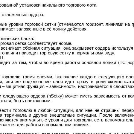
ованной установки начального торгового лота.
т отложенные ордера.
ые уровни торговой сетки (отмечаются горизонт. линиями на г
нимает заложенные в её логику действия.
огических блока:
орговая сетка соответствует норме.
 возникает сбойная ситуация, она закрывает ордера используя
опа или приводит торговую сетку к нормальному виду.
ELL
ледит за тем, чтобы во время работы основной логики (ТС но
 торговлю тремя слоями, включение каждого следующего сло
я, или же подключение слоя идет сразу в роли «компенсат
 – защитная функция – зависимость настраивается в свойствах
и следующего ордера (hSetky) может иметь зависимость от ко
аться, быть постоянным.
вести торговлю в любой ситуации, для нее не страшны пере
я терминала и другие внештатные ситуации. После включени
именяются виртуальные уровни для торговли, есть вспомогатель
ивается для работы в нормальном режиме.