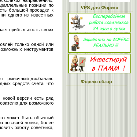
ескольких направлениях,
араллельные позиции по
VPS для Форекс
ость большой просадки к
 ни одного из известных
шает прибыльность своих
говлей только одной или
возможных инструментов
ает рыночный дисбаланс
Форекс обзор
дных средств счета, что
у новой версии есть ряд
зователю для возможного
это может быть обычный
а по своей логике, более
новить работу советника,