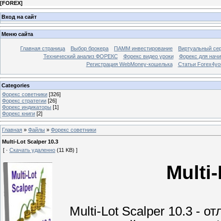
[
FOREX
]
Вход на сайт
Меню сайта
Главная страница
Выбор брокера
ПАММ инвестирование
Виртуальный сер
Технический анализ ФОРЕКС
Форекс видео уроки
Форекс для нач
Регистрация WebMoney-кошелька
Статьи Forex4yo
Categories
Форекс cоветники
[326]
Форекс стратегии
[26]
Форекс индикаторы
[1]
Форекс книги
[2]
Главная
»
Файлы
»
Форекс cоветники
Multi-Lot Scalper 10.3
[ ·
Скачать удаленно
(11 KB) ]
Multi-
Multi-Lot Scalper 10.3 - о