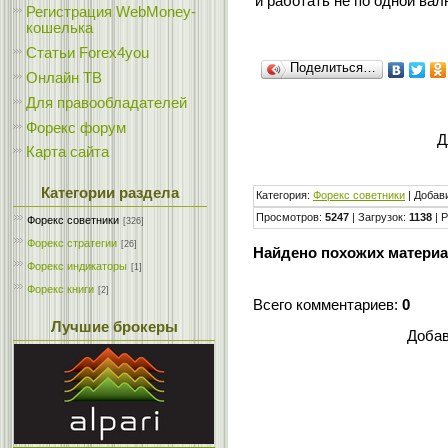
и работать не по одной вал
Регистрация WebMoney-
кошелька
Статьи Forex4you
Поделиться…
Онлайн ТВ
Для правообладателей
Форекс форум
Д
Карта сайта
Категории раздела
Категория
:
Форекс cоветники
|
Добав
Просмотров
:
5247
|
Загрузок
:
1138
|
Р
Форекс cоветники
[326]
Форекс стратегии
[26]
Найдено похожих материа
Форекс индикаторы
[1]
Форекс книги
[2]
Всего комментариев
:
0
Лучшие брокеры
Добав