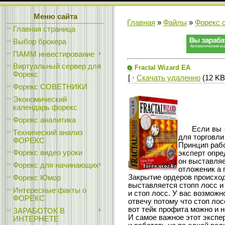
Меню сайта
Главная
»
Файлы
»
Форекс 
Главная страница
Выбор брокера
ПАММ инвестирование
Виртуальный сервер для
Fractal Wizard EA
Форекс
[ ·
Скачать удаленно
(12 KB)
Форекс СОВЕТНИКИ
Экономический
календарь форекс
Форекс аналитика
Если вы смо
Технический анализ
для торговли 
ФОРЕКС
Принцип рабо
Форекс видео уроки
эксперт опре
он выставляе
Форекс для начинающих
отложеник а 
Закрытие ордеров происход
Форекс Юмор
выставляется стопп лосс и
Интересные факты о
и стоп лосс. У вас возможн
ФОРЕКС
отвечу потому что стоп ло
вот тейк профита можно и н
ЗАРАБОТОК В
И самое важное этот эксп
ИНТЕРНЕТЕ