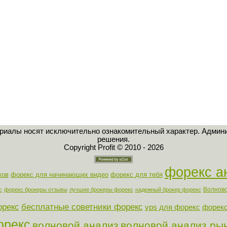
ериалы носят исключительно ознакомительный характер. Админи
решения.
Copyright Profit © 2010 - 2026
форекс а
ков
форекс для начинающих видео
форекс для тебя
Волново
с
форекс брокеры отзывы
лучшие брокеры форекс
надежный брокер форекс
орекс
бесплатные советники форекс
vps для форекс
форекс
орекс
волновой анализ
волновой анализ ры