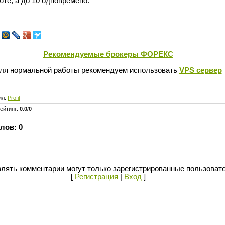
юте, а до 10 одновремено.
Рекомендуемые брокеры ФОРЕКС
ля нормальной работы рекомендуем использовать
VPS сервер
ил
:
Profit
ейтинг
:
0.0
/
0
лов:
0
лять комментарии могут только зарегистрированные пользоват
[
Регистрация
|
Вход
]