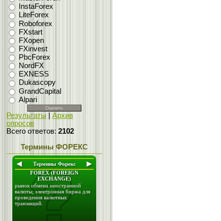
InstaForex
LiteForex
Roboforex
FXstart
FXopen
FXinvest
PbcForex
NordFX
EXNESS
Dukascopy
GrandCapital
Alpari
Результаты
|
Архив
опросов
Всего ответов:
2102
Термины ФОРЕКС