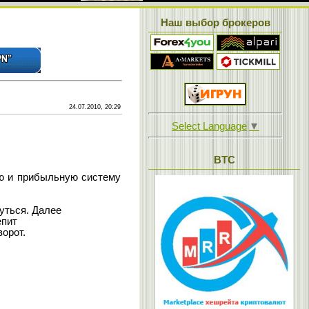
Наш выбор брокеров
24.07.2010, 20:29
Select Language
▼
BTC
ю и прибыльную систему
уться. Далее
епит
орот.