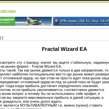
cоветники
 ]
Fractal Wizard EA
трите эту страницу значит вы ищете стабильную, надежну
на рынке форекс - Fractal Wizard EA.
ты такой. Так как рынок движется только в два направления, то
деляет найболее потенциальное место где рынок может разверн
т отложеный ордер, но при этом не просто ждет пока рынок зац
передвигает отложеный ордер вслед за ценой пока не будет разв
ит тогда когда прибыль достигнет определеного значения,
 потом, если прибыль увеличивается, соответсвено движется
о возик вопрос а почему бы не использовать тейк профит, я
ссом вы закроете максимальную прибыль в даной ситуации, а
е дождаться, или очень долго ждать.
ерт является МУЛЬТИВАЛЮТНЫМ т.е. можно (нужно) ставить