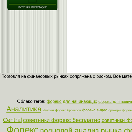
Торговля на финансовых рынках сопряжена с риском. Все мат
Облако тегов:
форекс для начинающих
форекс для нович
Аналитика
форекс видео
Рейтинг форекс брокеров
брокеры форек
Central
советники форекс бесплатно
советники ф
Форекс
волновой анализ рынка ф