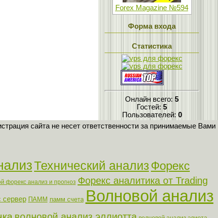
Forex Magazine №594
Форма входа
Статистика
Онлайн всего:
5
Гостей:
5
Пользователей:
0
страция сайта не несет ответственности за принимаемые Вами
нализ
Технический анализ
Форекс
Форекс аналитика от Trading
й форекс анализ и прогноз
Волновой анализ
 сервер
ПАММ
памм счета
нка
волновой анализ эллиотта