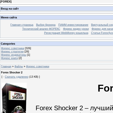
[
FOREX
]
Вход на сайт
Меню сайта
Главная страница
Выбор брокера
ПАММ инвестирование
Виртуальный сер
Технический анализ ФОРЕКС
Форекс видео уроки
Форекс для нач
Регистрация WebMoney-кошелька
Статьи Forex4yo
Categories
Форекс cоветники
[326]
Форекс стратегии
[26]
Форекс индикаторы
[1]
Форекс книги
[2]
Главная
»
Файлы
»
Форекс cоветники
Forex Shocker 2
[ ·
Скачать удаленно
(13 KB) ]
Fo
Forex Shocker 2 – лучший, 