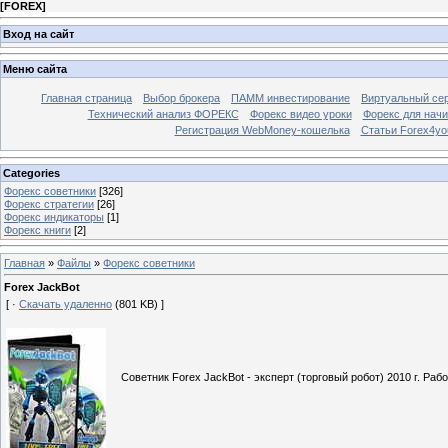
[
FOREX
]
Вход на сайт
Меню сайта
Главная страница
Выбор брокера
ПАММ инвестирование
Виртуальный сер
Технический анализ ФОРЕКС
Форекс видео уроки
Форекс для нач
Регистрация WebMoney-кошелька
Статьи Forex4yo
Categories
Форекс cоветники
[326]
Форекс стратегии
[26]
Форекс индикаторы
[1]
Форекс книги
[2]
Главная
»
Файлы
»
Форекс cоветники
Forex JackBot
[ ·
Скачать удаленно
(801 KB) ]
Советник Forex JackBot - эксперт (торговый робот) 2010 г. Ра