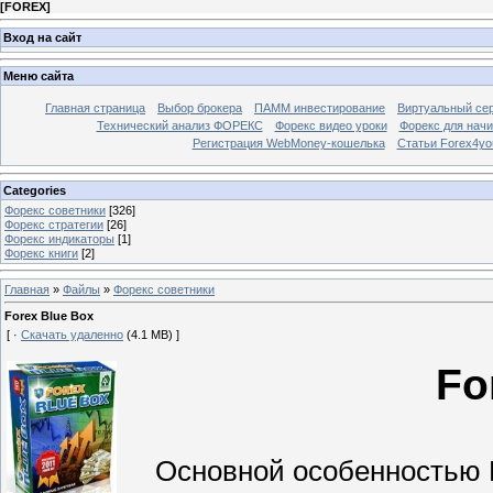
[
FOREX
]
Вход на сайт
Меню сайта
Главная страница
Выбор брокера
ПАММ инвестирование
Виртуальный сер
Технический анализ ФОРЕКС
Форекс видео уроки
Форекс для нач
Регистрация WebMoney-кошелька
Статьи Forex4yo
Categories
Форекс cоветники
[326]
Форекс стратегии
[26]
Форекс индикаторы
[1]
Форекс книги
[2]
Главная
»
Файлы
»
Форекс cоветники
Forex Blue Box
[ ·
Скачать удаленно
(4.1 MB) ]
Fo
Основной особенностью Fo