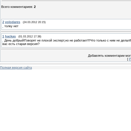
Всего комментариев
:
2
2
volodares
(24.03.2012 20:15)
толку нет
1
hackas
(01.03.2012 17:38)
День добрый!Говорят не плохой эксперт,но не работает!!!Что только с ним не делал!
вас есть старая версия?
Добавлять комментарии могу
[
Р
Полная версия сайта