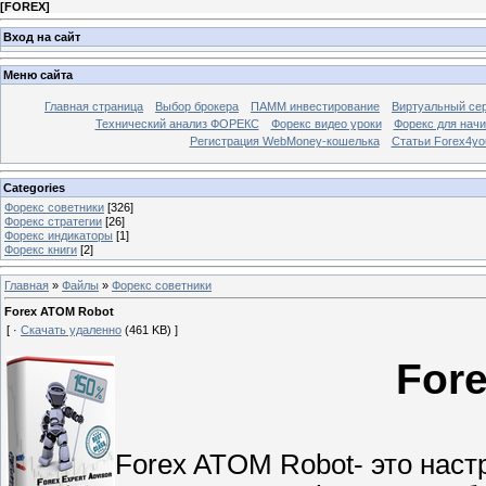
[
FOREX
]
Вход на сайт
Меню сайта
Главная страница
Выбор брокера
ПАММ инвестирование
Виртуальный сер
Технический анализ ФОРЕКС
Форекс видео уроки
Форекс для нач
Регистрация WebMoney-кошелька
Статьи Forex4yo
Categories
Форекс cоветники
[326]
Форекс стратегии
[26]
Форекс индикаторы
[1]
Форекс книги
[2]
Главная
»
Файлы
»
Форекс cоветники
Forex ATOM Robot
[ ·
Скачать удаленно
(461 KB) ]
For
Forex ATOM Robot- это нас