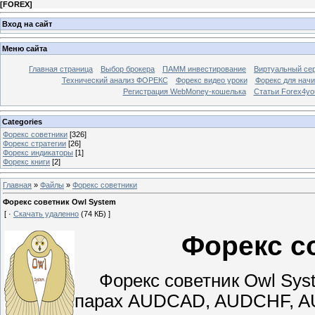
[
FOREX
]
Вход на сайт
Меню сайта
Главная страница
Выбор брокера
ПАММ инвестирование
Виртуальный сер
Технический анализ ФОРЕКС
Форекс видео уроки
Форекс для нач
Регистрация WebMoney-кошелька
Статьи Forex4yo
Categories
Форекс cоветники
[326]
Форекс стратегии
[26]
Форекс индикаторы
[1]
Форекс книги
[2]
Главная
»
Файлы
»
Форекс cоветники
Форекс советник Owl System
[ ·
Скачать удаленно
(74 КБ) ]
Форекс с
Форекс советник Owl Syste
парах AUDCAD, AUDCHF, 