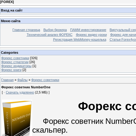
[
FOREX
]
Вход на сайт
Меню сайта
Главная страница
Выбор брокера
ПАММ инвестирование
Виртуальный сер
Технический анализ ФОРЕКС
Форекс видео уроки
Форекс для нач
Регистрация WebMoney-кошелька
Статьи Forex4yo
Categories
Форекс cоветники
[326]
Форекс стратегии
[26]
Форекс индикаторы
[1]
Форекс книги
[2]
Главная
»
Файлы
»
Форекс cоветники
Форекс советник NumberOne
[ ·
Скачать удаленно
(2,5 МБ) ]
Форекс с
Форекс советник NumberOn
скальпер.