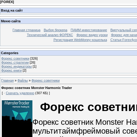
[
FOREX
]
Вход на сайт
Меню сайта
Главная страница
Выбор брокера
ПАММ инвестирование
Виртуальный сер
Технический анализ ФОРЕКС
Форекс видео уроки
Форекс для нач
Регистрация WebMoney-кошелька
Статьи Forex4yo
Categories
Форекс cоветники
[326]
Форекс стратегии
[26]
Форекс индикаторы
[1]
Форекс книги
[2]
Главная
»
Файлы
»
Форекс cоветники
Форекс советник Monster Harmonic Trader
[ ·
Скачать удаленно
(307 КБ) ]
Форекс советник
Форекс советник Monster Ha
мультитаймфреймовый совет