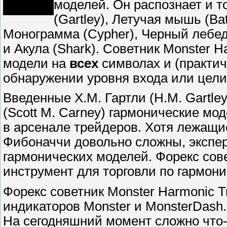
моделей. Он распознает и т
(Gartley), Летучая мышь (Bat)
Монограмма (Cypher), Черный лебед
и Акула (Shark). Советник Monster 
модели на
всех
символах и (практич
обнаружении уровня входа или цел
Введенные Х.М. Гартли (H.M. Gartle
(Scott M. Carney) гармонические м
в арсенале трейдеров. Хотя лежащи
Фибоначчи довольно сложны, экспер
гармонических моделей. Форекс сове
инструмент для торговли по гармон
Форекс советник Monster Harmonic T
индикаторов Monster и MonsterDash
На сегодняшний момент сложно что-