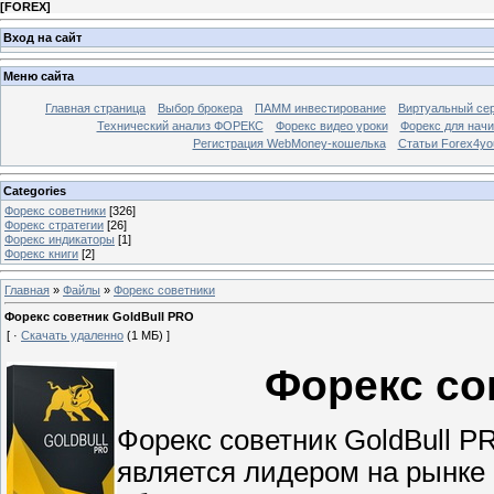
[
FOREX
]
Вход на сайт
Меню сайта
Главная страница
Выбор брокера
ПАММ инвестирование
Виртуальный сер
Технический анализ ФОРЕКС
Форекс видео уроки
Форекс для нач
Регистрация WebMoney-кошелька
Статьи Forex4yo
Categories
Форекс cоветники
[326]
Форекс стратегии
[26]
Форекс индикаторы
[1]
Форекс книги
[2]
Главная
»
Файлы
»
Форекс cоветники
Форекс советник GoldBull PRO
[ ·
Скачать удаленно
(1 МБ) ]
Форекс со
Форекс советник GoldBull 
является лидером на рынке