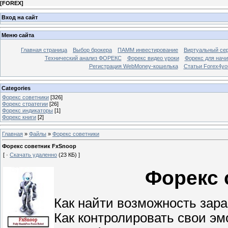
[
FOREX
]
Вход на сайт
Меню сайта
Главная страница
Выбор брокера
ПАММ инвестирование
Виртуальный сер
Технический анализ ФОРЕКС
Форекс видео уроки
Форекс для нач
Регистрация WebMoney-кошелька
Статьи Forex4yo
Categories
Форекс cоветники
[326]
Форекс стратегии
[26]
Форекс индикаторы
[1]
Форекс книги
[2]
Главная
»
Файлы
»
Форекс cоветники
Форекс советник FxSnoop
[ ·
Скачать удаленно
(23 КБ) ]
Форекс 
Как найти возможность зар
Как контролировать свои э