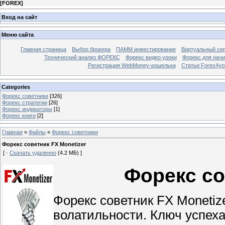
[
FOREX
]
Вход на сайт
Меню сайта
Главная страница
Выбор брокера
ПАММ инвестирование
Виртуальный сер
Технический анализ ФОРЕКС
Форекс видео уроки
Форекс для нач
Регистрация WebMoney-кошелька
Статьи Forex4yo
Categories
Форекс cоветники
[326]
Форекс стратегии
[26]
Форекс индикаторы
[1]
Форекс книги
[2]
Главная
»
Файлы
»
Форекс cоветники
Форекс советник FX Monetizer
[ ·
Скачать удаленно
(4.2 МБ) ]
Форекс со
Форекс советник FX Monetiz
волатильности. Ключ успеха