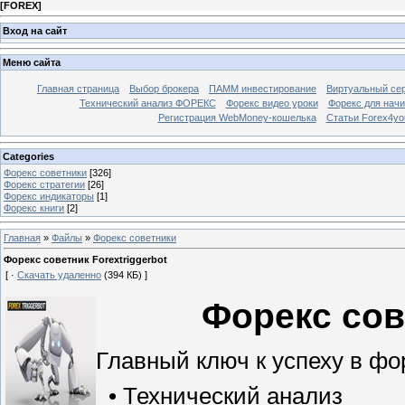
[
FOREX
]
Вход на сайт
Меню сайта
Главная страница
Выбор брокера
ПАММ инвестирование
Виртуальный сер
Технический анализ ФОРЕКС
Форекс видео уроки
Форекс для нач
Регистрация WebMoney-кошелька
Статьи Forex4yo
Categories
Форекс cоветники
[326]
Форекс стратегии
[26]
Форекс индикаторы
[1]
Форекс книги
[2]
Главная
»
Файлы
»
Форекс cоветники
Форекс советник Forextriggerbot
[ ·
Скачать удаленно
(394 КБ) ]
Форекс сове
Главный ключ к успеху в фор
• Технический анализ