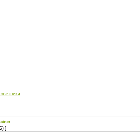
Всё для прибыльной торговли на FORE
cоветники
ainer
) ]