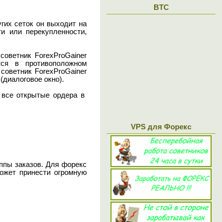
BTC
гих сеток он выходит на
и или перекупленности,
советник ForexProGainer
тся в противоположном
советник ForexProGainer
(диалоговое окно).
т все открытые ордера в
VPS для Форекс
ппы заказов. Для форекс
может принести огромную