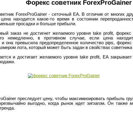
Форекс советник ForexProGainer
тник ForexProGainer - сеточный EA. В отличие от многих дру
 цена находится какое-то время в состоянии перепроданност
 меньше просадки и больше прибыли.
 заказ не достигнет желаемого уровня take profit, форекс 
его немедленно, в противном случае, если цена находи
 и она превысила предопределенное количество pips, форекс 
азмером лота, который может быть задан в свойствах советника 
ся и достигает желаемого уровня take profit, EA закрывае
родажи.
Gainer преследует цену, чтобы максимизировать прибыль гру
 чрезвычайно выгодно, когда рынок идет зигзагом. Он также 
тренда.