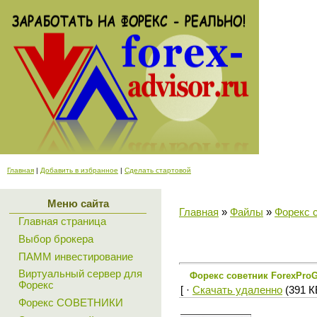
Главная
|
Добавить в избранное
|
Сделать стартовой
Меню сайта
Главная
»
Файлы
»
Форекс 
Главная страница
Выбор брокера
ПАММ инвестирование
Виртуальный сервер для
Форекс советник ForexProG
Форекс
[ ·
Скачать удаленно
(391 КБ
Форекс СОВЕТНИКИ