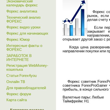
Экономический
календарь форекс
Форекс аналитика
Форекс сове
рынок, если
Технический анализ
делая счету
ФОРЕКС
Форекс видео уроки
Если первый
закрывает 
Форекс для начинающих
направлении,
открывает другой заказ с р
Форекс Юмор
Интересные факты о
Когда цена разворачивает
ФОРЕКС
направлении покупки или п
ЗАРАБОТОК В
ИНТЕРНЕТЕ
Регистрация WebMoney-
кошелька
Статьи Forex4you
Форекс советник ForexPro
Онлайн ТВ
советника ForexProGainer
Для правообладателей
прибыль, в конце сильного 
Форекс форум
Валютные пары: Любые
Карта сайта
Таймфрейм: H1