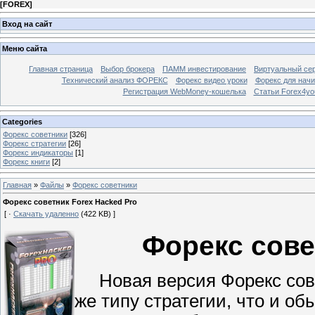
[
FOREX
]
Вход на сайт
Меню сайта
Главная страница
Выбор брокера
ПАММ инвестирование
Виртуальный сер
Технический анализ ФОРЕКС
Форекс видео уроки
Форекс для нач
Регистрация WebMoney-кошелька
Статьи Forex4yo
Categories
Форекс cоветники
[326]
Форекс стратегии
[26]
Форекс индикаторы
[1]
Форекс книги
[2]
Главная
»
Файлы
»
Форекс cоветники
Форекс советник Forex Hacked Pro
[ ·
Скачать удаленно
(422 KB) ]
Форекс сове
Новая версия Форекс совет
же типу стратегии, что и о