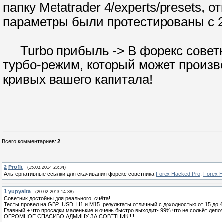
папку Metatrader 4/experts/presets, 
параметры были протестированы с 2
Turbo прибыль -> В форекс советн
турбо-режим, который может произв
кривых вашего капитала!
Всего комментариев
:
2
2
Profit
(15.03.2014 23:34)
Альтернативные ссылки для скачивания форекс советника
Forex Hacked Pro
,
Forex 
1
yupyalta
(20.02.2013 14:38)
Советник достойны для реального счёта!
Тесты провел на GBP_USD H1 и М15 результаты отличный с доходностью от 15 до 
Главный + что просадки маленькие и очень быстро выходит- 99% что не сольёт депози
ОГРОМНОЕ СПАСИБО АДМИНУ ЗА СОВЕТНИК!!!!