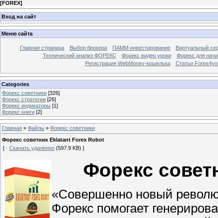
[
FOREX
]
Вход на сайт
Меню сайта
Главная страница
Выбор брокера
ПАММ инвестирование
Виртуальный сер
Технический анализ ФОРЕКС
Форекс видео уроки
Форекс для нач
Регистрация WebMoney-кошелька
Статьи Forex4yo
Categories
Форекс cоветники
[326]
Форекс стратегии
[26]
Форекс индикаторы
[1]
Форекс книги
[2]
Главная
»
Файлы
»
Форекс cоветники
Форекс советник Eklatant Forex Robot
[ ·
Скачать удаленно
(597.9 KB) ]
Форекс советн
«Совершенно новый революц
Форекс помогает генериров