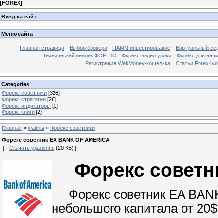
[
FOREX
]
Вход на сайт
Меню сайта
Главная страница
Выбор брокера
ПАММ инвестирование
Виртуальный сер
Технический анализ ФОРЕКС
Форекс видео уроки
Форекс для нач
Регистрация WebMoney-кошелька
Статьи Forex4yo
Categories
Форекс cоветники
[326]
Форекс стратегии
[26]
Форекс индикаторы
[1]
Форекс книги
[2]
Главная
»
Файлы
»
Форекс cоветники
Форекс советник EA BANK OF AMERICA
[ ·
Скачать удаленно
(20 КБ) ]
Форекс совет
Форекс советник EA BANK
небольшого капитала от 20