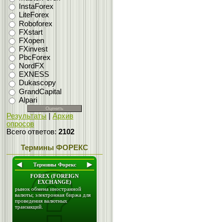
InstaForex
LiteForex
Roboforex
FXstart
FXopen
FXinvest
PbcForex
NordFX
EXNESS
Dukascopy
GrandCapital
Alpari
Результаты
|
Архив
опросов
Всего ответов:
2102
Термины ФОРЕКС