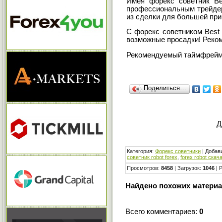
Имея форекс советник Be
профессиональным трейдер
из сделки для большей пр
С форекс советником Best
возможные просадки! Рек
Рекомендуемый таймфрейм
Поделиться…
Д
Категория
:
Форекс cоветники
|
Добав
советник robot forex
,
forex robot скач
Просмотров
:
8458
|
Загрузок
:
1046
|
Р
Найдено похожих материа
Всего комментариев
:
0