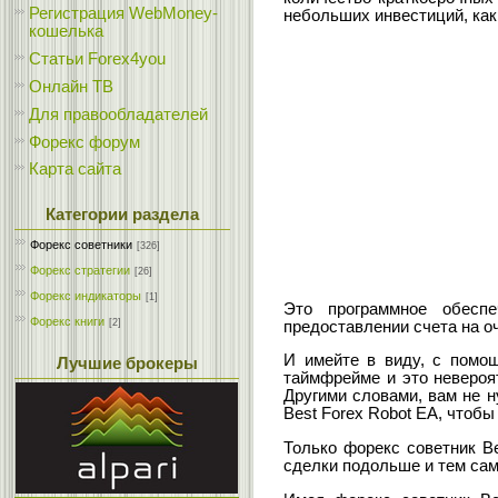
Регистрация WebMoney-
небольших инвестиций, как
кошелька
Статьи Forex4you
Онлайн ТВ
Для правообладателей
Форекс форум
Карта сайта
Категории раздела
Форекс cоветники
[326]
Форекс стратегии
[26]
Форекс индикаторы
[1]
Это программное обесп
Форекс книги
[2]
предоставлении счета на о
И имейте в виду, с помо
Лучшие брокеры
таймфрейме и это невероят
Другими словами, вам не ну
Best Forex Robot EA, чтобы
Только форекс советник Be
сделки подольше и тем сам