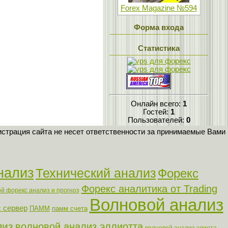
Forex Magazine №594
Форма входа
Статистика
Онлайн всего:
1
Гостей:
1
Пользователей:
0
страция сайта не несет ответственности за принимаемые Вами
нализ
Технический анализ
Форекс
Форекс аналитика от Trading
й форекс анализ и прогноз
Волновой анализ
 сервер
ПАММ
памм счета
лиз
волновой анализ эллиотта