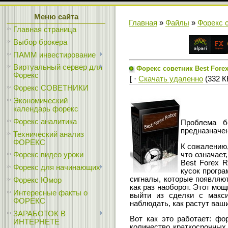
Меню сайта
Главная
»
Файлы
»
Форекс 
Главная страница
Выбор брокера
ПАММ инвестирование
Виртуальный сервер для
Форекс советник Best Fore
Форекс
[ ·
Скачать удаленно
(332 КБ
Форекс СОВЕТНИКИ
Экономический
календарь форекс
Форекс аналитика
Проблема б
предназначе
Технический анализ
ФОРЕКС
К сожалению,
что означает
Форекс видео уроки
Best Forex 
Форекс для начинающих
кусок програ
сигналы, которые появляют
Форекс Юмор
как раз наоборот. Этот мо
Интересные факты о
выйти из сделки с макси
ФОРЕКС
наблюдать, как растут ваши
ЗАРАБОТОК В
Вот как это работает: фо
ИНТЕРНЕТЕ
количество краткосрочных