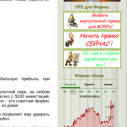
VPS для Форекс
Форекс обзор
абильную прибыль при
алютной паре, на любом
сего с $100 инвестиций.
но - это советник форекс
 из дома!
о позволяет ему держать
обот.