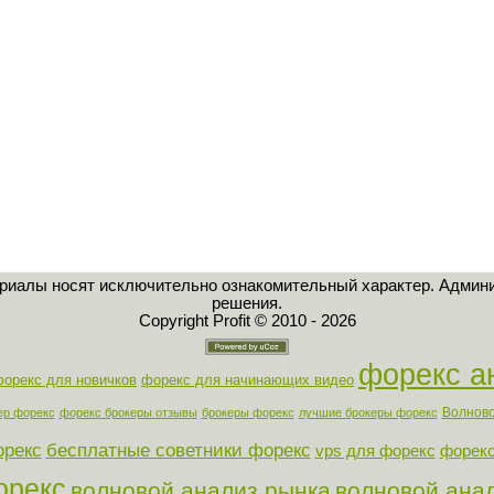
ериалы носят исключительно ознакомительный характер. Админи
решения.
Copyright Profit © 2010 - 2026
форекс а
орекс для новичков
форекс для начинающих видео
Волново
ер форекс
форекс брокеры отзывы
брокеры форекс
лучшие брокеры форекс
орекс
бесплатные советники форекс
vps для форекс
форекс
орекс
волновой анализ рынка
волновой ана