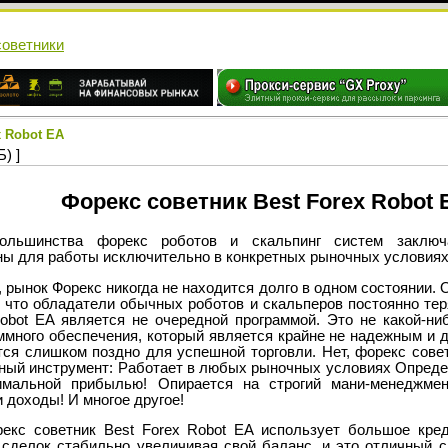
cоветники
x Robot EA
) ]
Форекс советник Best Forex Robot 
ольшинства форекс роботов и скальпинг систем заключ
ны для работы исключительно в конкретных рыночных условиях
 рынок Форекс никогда не находится долго в одном состоянии. 
, что обладатели обычных роботов и скальперов постоянно тер
Robot EA является не очередной программой. Это не какой-ни
ммного обеспечения, который является крайне не надежным и 
ся слишком поздно для успешной торговли. Нет, форекс совет
щный инструмент: Работает в любых рыночных условиях Определ
мальной прибылью! Опирается на строгий мани-менеджмен
 доходы! И многое другое!
рекс советник Best Forex Robot EA использует большое кре
 сделок стабильно увеличивая свой баланс, и это отличный с