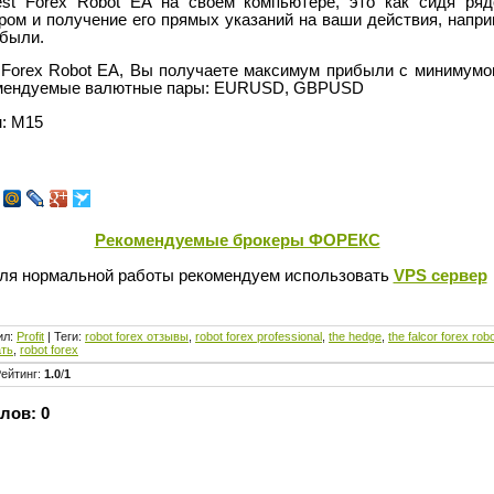
st Forex Robot EA на своем компьютере, это как сидя р
ом и получение его прямых указаний на ваши действия, напри
ибыли.
 Forex Robot EA, Вы получаете максимум прибыли с минимумо
омендуемые валютные пары: EURUSD, GBPUSD
: M15
Рекомендуемые брокеры ФОРЕКС
ля нормальной работы рекомендуем использовать
VPS сервер
ил
:
Profit
|
Теги
:
robot forex отзывы
,
robot forex professional
,
the hedge
,
the falcor forex rob
ать
,
robot forex
ейтинг
:
1.0
/
1
лов:
0