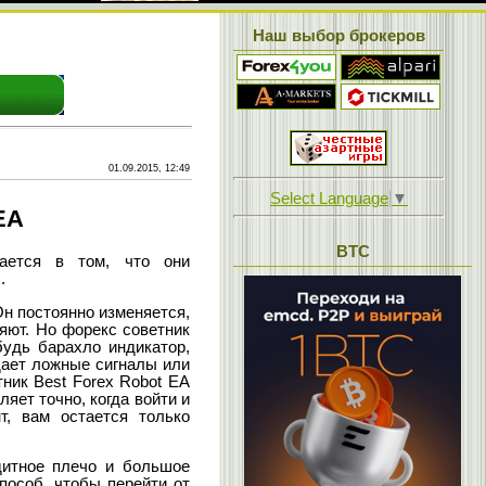
Наш выбор брокеров
01.09.2015, 12:49
Select Language
▼
EA
BTC
ается в том, что они
.
Он постоянно изменяется,
яют. Но форекс советник
будь барахло индикатор,
дает ложные сигналы или
ник Best Forex Robot EA
яет точно, когда войти и
т, вам остается только
дитное плечо и большое
пособ, чтобы перейти от