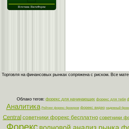
Торговля на финансовых рынках сопряжена с риском. Все мат
Облако тегов:
форекс для начинающих
форекс для тебя
ф
Аналитика
форекс видео
Рейтинг форекс брокеров
надежный брок
Central
советники форекс бесплатно
советники ф
Форекс
волновой анализ рынка ф