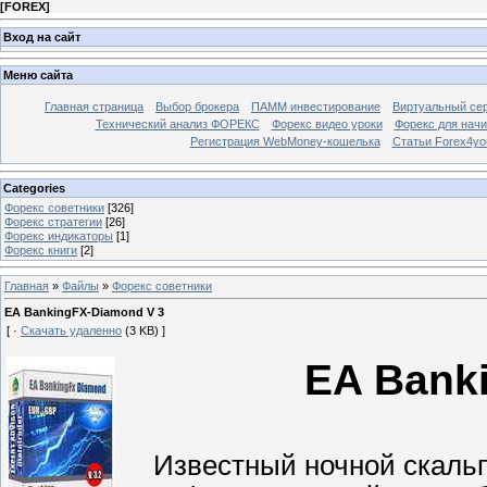
[
FOREX
]
Вход на сайт
Меню сайта
Главная страница
Выбор брокера
ПАММ инвестирование
Виртуальный сер
Технический анализ ФОРЕКС
Форекс видео уроки
Форекс для нач
Регистрация WebMoney-кошелька
Статьи Forex4yo
Categories
Форекс cоветники
[326]
Форекс стратегии
[26]
Форекс индикаторы
[1]
Форекс книги
[2]
Главная
»
Файлы
»
Форекс cоветники
EA BankingFX-Diamond V 3
[ ·
Скачать удаленно
(3 KB) ]
EA Bank
Известный ночной скальпе