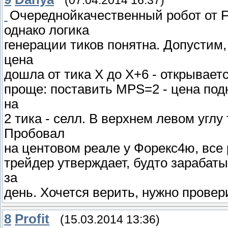
(07.04.2014 16:37)
Очереднойкачественный робот от Fo
однако логика
генерации тиков понятна. Допустим,
цена
дошла от тика Х до Х+6 - открываетс
проще: поставить MPS=2 - цена подн
на
2 тика - селл. В верхнем левом угл
Пробовал
на центовом реале у Форекс4ю, все 
трейдер утверждает, будто зарабаты
за
день. Хочется верить, нужно провер
8
Profit
(15.03.2014 13:36)