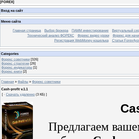
[
FOREX
]
Вход на сайт
Меню сайта
Главная страница
Выбор брокера
ПАММ инвестирование
Виртуальный сер
Технический анализ ФОРЕКС
Форекс видео уроки
Форекс для нач
Регистрация WebMoney-кошелька
Статьи Forex4yo
Categories
Форекс cоветники
[326]
Форекс стратегии
[26]
Форекс индикаторы
[1]
Форекс книги
[2]
Главная
»
Файлы
»
Форекс cоветники
Cash-profit v.1.1
[ ·
Скачать удаленно
(3 КБ) ]
Cas
Предлагаем ваш