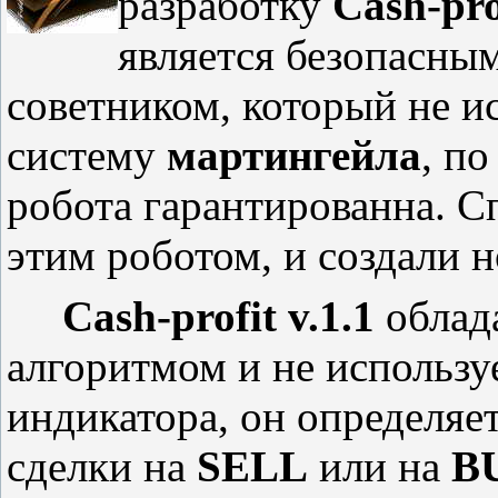
разработку
Cash-prof
является безопасны
советником, который не и
систему
мартингейла
, по
робота гарантированна. С
этим роботом, и создали
Cash-profit v.1.1
облад
алгоритмом и не используе
индикатора, он определяе
сделки на
SELL
или на
B