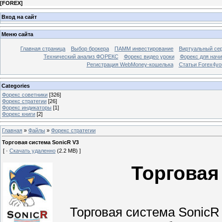
[
FOREX
]
Вход на сайт
Меню сайта
Главная страница
Выбор брокера
ПАММ инвестирование
Виртуальный сер
Технический анализ ФОРЕКС
Форекс видео уроки
Форекс для нач
Регистрация WebMoney-кошелька
Статьи Forex4yo
Categories
Форекс cоветники
[326]
Форекс стратегии
[26]
Форекс индикаторы
[1]
Форекс книги
[2]
Главная
»
Файлы
»
Форекс стратегии
Торговая система SonicR V3
[ ·
Скачать удаленно
(2.2 MB) ]
Торговая
Торговая система SonicR 