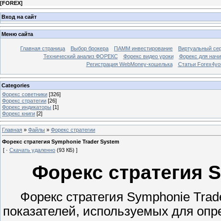
[
FOREX
]
Вход на сайт
Меню сайта
Главная страница
Выбор брокера
ПАММ инвестирование
Виртуальный сер
Технический анализ ФОРЕКС
Форекс видео уроки
Форекс для нач
Регистрация WebMoney-кошелька
Статьи Forex4yo
Categories
Форекс cоветники
[326]
Форекс стратегии
[26]
Форекс индикаторы
[1]
Форекс книги
[2]
Главная
»
Файлы
»
Форекс стратегии
Форекс стратегия Symphonie Trader System
[ ·
Скачать удаленно
(93 КБ) ]
Форекс стратегия S
Форекс стратегия Symphonie Trade
показателей, используемых для опр