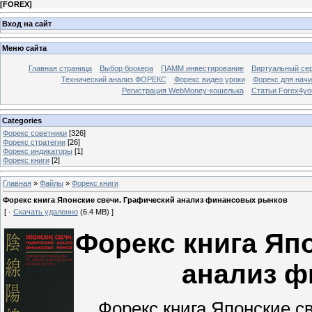
[
FOREX
]
Вход на сайт
Меню сайта
Главная страница
Выбор брокера
ПАММ инвестирование
Виртуальный сер
Технический анализ ФОРЕКС
Форекс видео уроки
Форекс для нач
Регистрация WebMoney-кошелька
Статьи Forex4yo
Categories
Форекс cоветники
[326]
Форекс стратегии
[26]
Форекс индикаторы
[1]
Форекс книги
[2]
Главная
»
Файлы
»
Форекс книги
Форекс книга Японские свечи. Графический анализ финансовых рынков
[ ·
Скачать удаленно
(6.4 MB) ]
Форекс книга Яп
анализ ф
Форекс книга Японские св