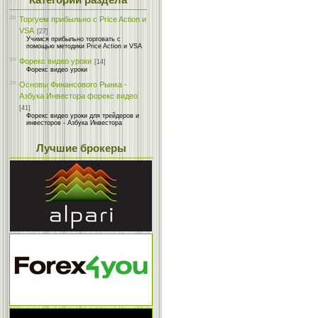
Категории раздела
Торгуем прибыльно с Price Action и
VSA
[27]
Учимся прибыльно торговать с
помощью методики Price Action и VSA
Форекс видео уроки
[14]
Форекс видео уроки
Основы Финансового Рынка -
Азбука Инвестора форекс видео
[41]
Форекс видео уроки для трейдеров и
инвесторов - Азбука Инвестора
Лучшие брокеры