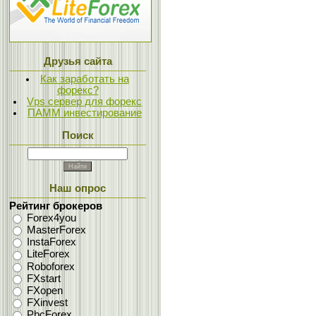
Друзья сайта
Как заработать на
форекс?
Vps сервер для форекс
ПАММ инвестирование
Поиск
Наш опрос
Рейтинг брокеров
Forex4you
MasterForex
InstaForex
LiteForex
Roboforex
FXstart
FXopen
FXinvest
PbcForex