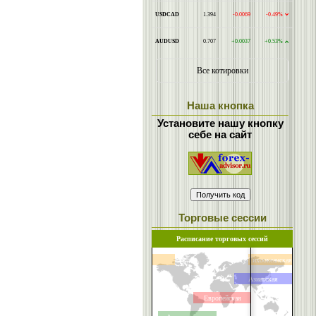
Наша кнопка
Установите нашу кнопку
себе на сайт
Торговые сессии