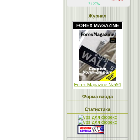
Журнал
FOREX MAGAZINE
Forex Magazine №594
Форма входа
Статистика