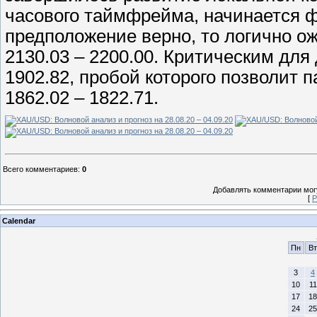
часового таймфрейма, начинается ф
предположение верно, то логично о
2130.03 – 2200.00. Критическим для
1902.82, пробой которого позволит 
1862.02 – 1822.71.
Всего комментариев
:
0
Добавлять комментарии могу
[
Р
Calendar
Пн
Вт
3
4
10
11
17
18
24
25