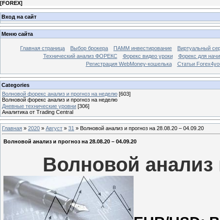
[
FOREX
]
Вход на сайт
Меню сайта
Главная страница
Выбор брокера
ПАММ инвестирование
Виртуальный сер
Технический анализ ФОРЕКС
Форекс видео уроки
Форекс для нач
Регистрация WebMoney-кошелька
Статьи Forex4yo
Categories
Волновой форекс анализ и прогноз на неделю
[603]
Волновой форекс анализ и прогноз на неделю
Дневные технические уровни
[306]
Аналитика от Trading Central
Главная
»
2020
»
Август
»
31
» Волновой анализ и прогноз на 28.08.20 – 04.09.20
Волновой анализ и прогноз на 28.08.20 – 04.09.20
Волновой анализ и