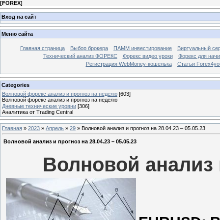
[
FOREX
]
Вход на сайт
Меню сайта
Главная страница
Выбор брокера
ПАММ инвестирование
Виртуальный сер
Технический анализ ФОРЕКС
Форекс видео уроки
Форекс для нач
Регистрация WebMoney-кошелька
Статьи Forex4yo
Categories
Волновой форекс анализ и прогноз на неделю
[603]
Волновой форекс анализ и прогноз на неделю
Дневные технические уровни
[306]
Аналитика от Trading Central
Главная
»
2023
»
Апрель
»
29
» Волновой анализ и прогноз на 28.04.23 – 05.05.23
Волновой анализ и прогноз на 28.04.23 – 05.05.23
Волновой анализ и