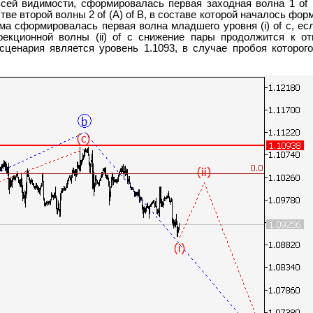
сей видимости, сформировалась первая заходная волна 1 of 
тве второй волны 2 of (A) of B, в составе которой началось фор
а сформировалась первая волна младшего уровня (i) of c, ес
екционной волны (ii) of c снижение пары продолжится к от
сценария является уровень 1.1093, в случае пробоя которог