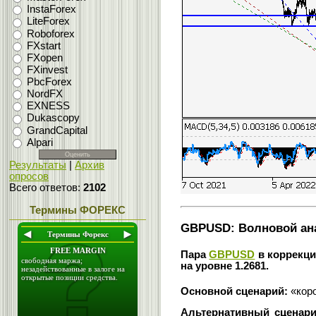
InstaForex
LiteForex
Roboforex
FXstart
FXopen
FXinvest
PbcForex
NordFX
EXNESS
Dukascopy
GrandCapital
Alpari
Результаты
|
Архив
опросов
Всего ответов:
2102
Термины ФОРЕКС
GBPUSD: Волновой анали
Пара
GBPUSD
в коррекци
на уровне 1.2681.
Основной сценарий:
«коро
Альтернативный сценари