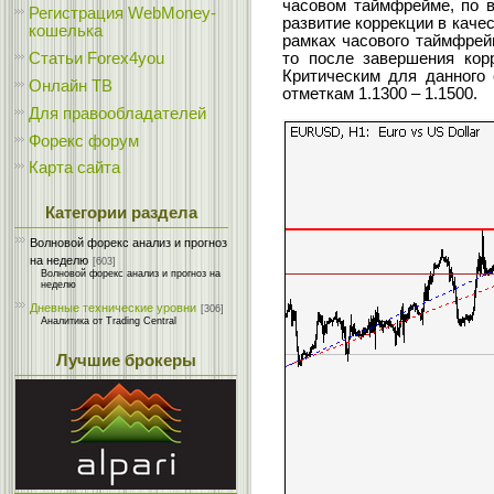
часовом таймфрейме, по в
Регистрация WebMoney-
развитие коррекции в качес
кошелька
рамках часового таймфрейм
Статьи Forex4you
то после завершения корр
Критическим для данного 
Онлайн ТВ
отметкам 1.1300 – 1.1500.
Для правообладателей
Форекс форум
Карта сайта
Категории раздела
Волновой форекс анализ и прогноз
на неделю
[603]
Волновой форекс анализ и прогноз на
неделю
Дневные технические уровни
[306]
Аналитика от Trading Central
Лучшие брокеры