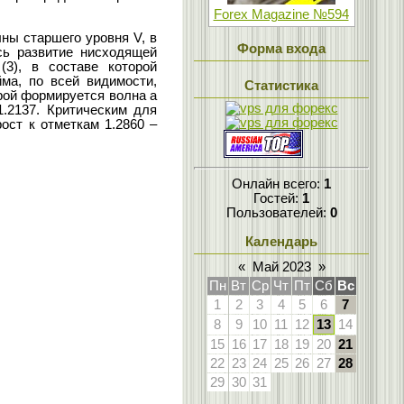
Forex Magazine №594
ны старшего уровня V, в
Форма входа
сь развитие нисходящей
3), в составе которой
ма, по всей видимости,
Статистика
орой формируется волна а
1.2137. Критическим для
ост к отметкам 1.2860 –
Онлайн всего:
1
Гостей:
1
Пользователей:
0
Календарь
«
Май 2023
»
Пн
Вт
Ср
Чт
Пт
Сб
Вс
1
2
3
4
5
6
7
8
9
10
11
12
13
14
15
16
17
18
19
20
21
22
23
24
25
26
27
28
29
30
31