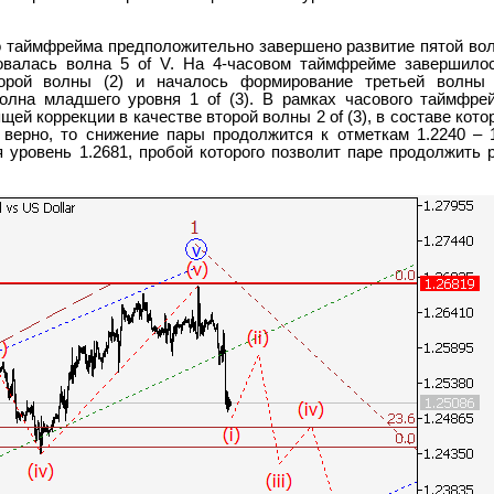
 таймфрейма предположительно завершено развитие пятой вол
овалась волна 5 of V. На 4-часовом таймфрейме завершило
орой волны (2) и началось формирование третьей волны (
лна младшего уровня 1 of (3). В рамках часового таймфрей
щей коррекции в качестве второй волны 2 of (3), в составе кот
 верно, то снижение пары продолжится к отметкам 1.2240 – 
 уровень 1.2681, пробой которого позволит паре продолжить р