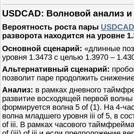
USDCAD: Волновой анализ и пр
Вероятность роста пары
USDCA
разворота находится на уровне 1.
Основной сценарий:
«длинные поз
уровня 1.3473 с целью 1.3970 – 1.43
Альтернативный сценарий:
пробой
позволит паре продолжить снижение 
Анализ:
в рамках дневного таймфр
развитие восходящей первой волны с
формируется волна 5 of (1). На 4-
волна младшего уровня iii of 5, в со
of iii. В рамках часового таймфрейма
of (iii) of iii и если предположение в