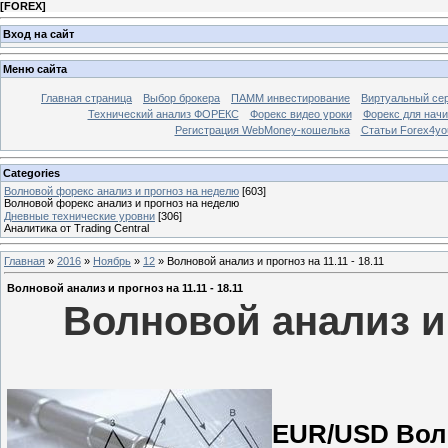
[
FOREX
]
Вход на сайт
Меню сайта
Главная страница
Выбор брокера
ПАММ инвестирование
Виртуальный сер
Технический анализ ФОРЕКС
Форекс видео уроки
Форекс для нач
Регистрация WebMoney-кошелька
Статьи Forex4yo
Categories
Волновой форекс анализ и прогноз на неделю
[603]
Волновой форекс анализ и прогноз на неделю
Дневные технические уровни
[306]
Аналитика от Trading Central
Главная
»
2016
»
Ноябрь
»
12
» Волновой анализ и прогноз на 11.11 - 18.11
Волновой анализ и прогноз на 11.11 - 18.11
Волновой анализ и 
EUR/USD Волно